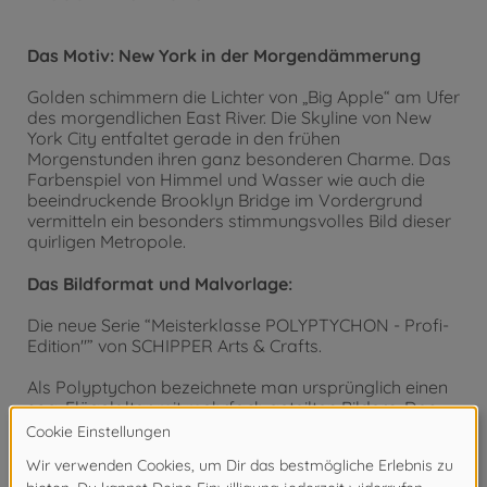
Das Motiv: New York in der Morgendämmerung
Golden schimmern die Lichter von „Big Apple“ am Ufer
des morgendlichen East River. Die Skyline von New
York City entfaltet gerade in den frühen
Morgenstunden ihren ganz besonderen Charme. Das
Farbenspiel von Himmel und Wasser wie auch die
beeindruckende Brooklyn Bridge im Vordergrund
vermitteln ein besonders stimmungsvolles Bild dieser
quirligen Metropole.
Das Bildformat und Malvorlage:
Die neue Serie “Meisterklasse POLYPTYCHON - Profi-
Edition"” von SCHIPPER Arts & Crafts.
Als Polyptychon bezeichnete man ursprünglich einen
sog. Flügelaltar mit mehrfach geteilten Bildern. Das
Motiv der "Profi-Edition" ist 5-teilig und bedeckt eine
Wandfläche von ca. 132 x 72 cm. Die Anfertigung des
Bildes erfordert ein genaues und geduldiges Malen