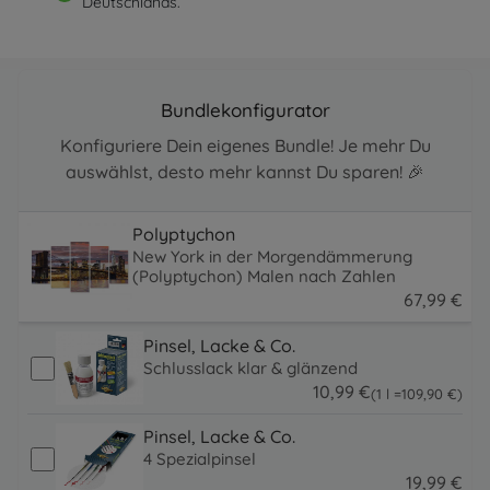
Deutschlands.
Bundlekonfigurator
Konfiguriere Dein eigenes Bundle! Je mehr Du
auswählst, desto mehr kannst Du sparen! 🎉
Polyptychon
New York in der Morgendämmerung
(Polyptychon) Malen nach Zahlen
67
,
99
€
67.99 EUR
Pinsel, Lacke & Co.
Schlusslack klar & glänzend
10
,
99
€
109.9 EUR
(1 l =
109
,
90
€
)
10.99 EUR
Pinsel, Lacke & Co.
4 Spezialpinsel
19
,
99
€