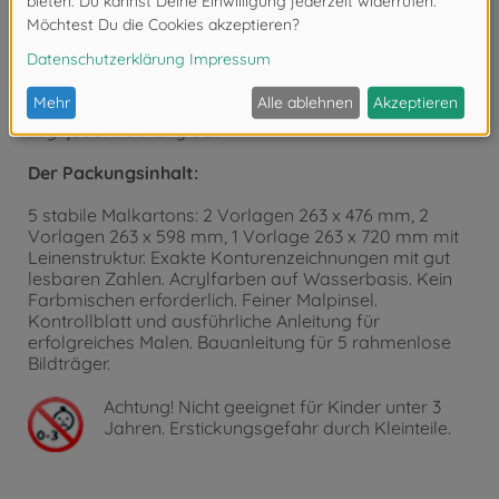
und stellt zugleich hohe Anforderungen an das
malerische Können auch des geübten Hobbymalers.
Das Ergebnis entschädigt jedoch für alle Mühe. Denn
das vom Hobbymaler voller Stolz präsentierte fertige
Werk löst beim staunenden Betrachter Lob und
Bewunderung aus. Eine Bauanleitung für 5 Bildträger
liegt jeder Packung bei.
Der Packungsinhalt:
5 stabile Malkartons: 2 Vorlagen 263 x 476 mm, 2
Vorlagen 263 x 598 mm, 1 Vorlage 263 x 720 mm mit
Leinenstruktur. Exakte Konturenzeichnungen mit gut
lesbaren Zahlen. Acrylfarben auf Wasserbasis. Kein
Farbmischen erforderlich. Feiner Malpinsel.
Kontrollblatt und ausführliche Anleitung für
erfolgreiches Malen. Bauanleitung für 5 rahmenlose
Bildträger.
Achtung!
Nicht geeignet für Kinder unter 3
Jahren. Erstickungsgefahr durch Kleinteile.