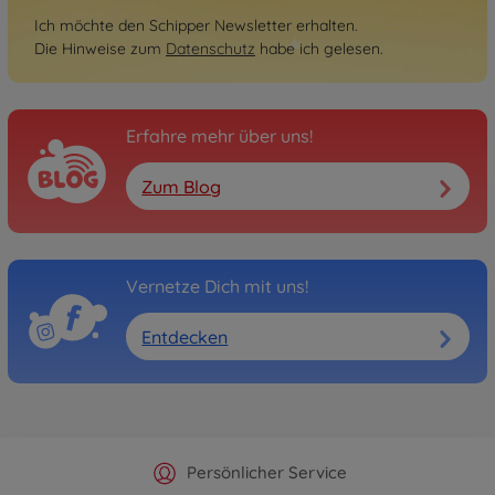
Ich möchte den Schipper Newsletter erhalten.
Die Hinweise zum
Datenschutz
habe ich gelesen.
Erfahre mehr über uns!
Zum Blog
Vernetze Dich mit uns!
Entdecken
Offizieller Hersteller Shop
Versandkostenfrei ab 25€
Persönlicher Service
Schnelle Lieferung