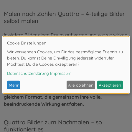
Malen nach Zahlen Quattro – 4-teilige Bilder
selbst malen
Inwiefern Bilder einen Raum aufwerten und wie sie wirken,
hängt mitunter von ihrem Format und der Platzierung ab.
Soll beispielsweise eine größere Wandfläche auf
moderne und doch klassische Weise geziert werden,
sind 4-teilige Bilder eine interessante Option.
Malen nach Zahlen Quattro von Schipper gibt Dir die
Möglichkeit ein 4-teiliges Wandbild selbst zu gestalten.
Du
wirst zum Künstler und kreierst vier Gemälde mit
gleichem Format, die gemeinsam ihre volle,
beeindruckende Wirkung entfalten.
Quattro Bilder zum Nachmalen – so
funktioniert es