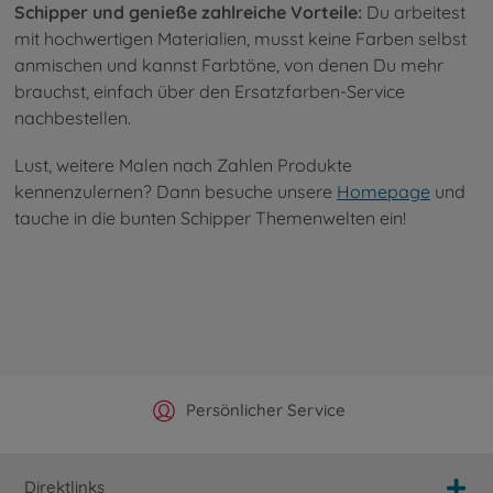
Schipper und genieße zahlreiche Vorteile:
Du arbeitest
mit hochwertigen Materialien, musst keine Farben selbst
anmischen und kannst Farbtöne, von denen Du mehr
brauchst, einfach über den Ersatzfarben-Service
nachbestellen.
Lust, weitere Malen nach Zahlen Produkte
kennenzulernen? Dann besuche unsere
Homepage
und
tauche in die bunten Schipper Themenwelten ein!
Offizieller Hersteller Shop
Versandkostenfrei ab 25€
Persönlicher Service
Schnelle Lieferung
Direktlinks