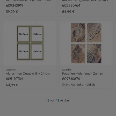
Blumenvielfalt Malen nach Zahlen
Alurahmen Quattro 18 x 24 cm – Silber matt
609340919
605290764
39,99 €
64,99 €
Rahmen
Quattro
Alurahmen Quattro 18 x 24 cm
Fossilien Malen nach Zahlen
605170704
609340876
64,99 €
im Handel erhältlich
12
von
12
Artikel