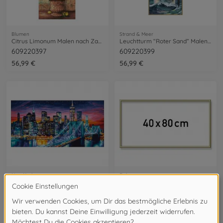
Blumen
Strand & Meer
Citrus Limonum Malen nach Zahlen
Leuchtturm “Roter Sand” Malen nach Zahlen
609220397
609220399
56,99 €
56,99 €
New York
Rahmen
Manhattan bei Nacht Malen nach Zahlen
Alurahmen 40 x 80 cm
609220862
605130708
56,99 €
39,99 €