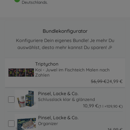
Deutschlands.
Bundlekonfigurator
Konfiguriere Dein eigenes Bundle! Je mehr Du
auswählst, desto mehr kannst Du sparen! 🎉
Triptychon
Koi - Juwel im Fischteich Malen nach
Zahlen
56
,
99
€
24
,
99
€
56.99 EUR
24.99 EUR
Pinsel, Lacke & Co.
Schlusslack klar & glänzend
10
,
99
€
109.9 EUR
(1 l =
109
,
90
€
)
10.99 EUR
Pinsel, Lacke & Co.
Organizer
16
,
99
€