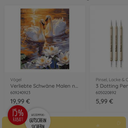
Vögel
Pinsel, Lacke & 
Verliebte Schwäne Malen nach Zahlen
3 Dotting Pe
609240923
605020892
19,99 €
5,99 €