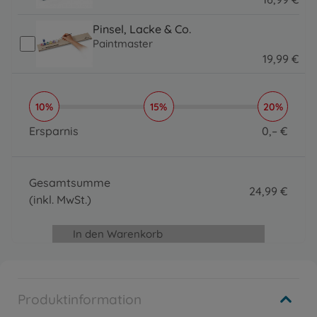
16.99 EUR
Pinsel, Lacke & Co.
Paintmaster
19
,
99
€
19.99 EUR
10%
15%
20%
Ersparnis
0
,
–
€
0 EUR
Gesamtsumme
24
,
99
€
(inkl. MwSt.)
24.99 EUR
In den Warenkorb
Produktinformation