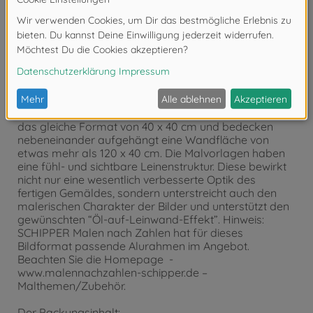
Produktdetails
Das Bildformat und Malvorlage:
“MEISTERKLASSE Triptychon” 120 x 40 cm. Ein
Triptychon ist ein dreigeteiltes Bild. Alle 3 Bilder haben
das gleiche Format von 40 x 40 cm und bedecken
nebeneinander aufgehängt eine Wandfläche von
etwas mehr als 120 x 40 cm. Die Malvorlagen haben
eine fühl- und sichtbare Leinenstruktur. Diese bewirkt
nicht nur eine wesentlich verbesserte Optik des
fertigen Gemäldes, sondern unterstreicht auch den
malerischen Charakter der Bilder und unterstützt den
gewünschten “Öl-auf-Leinwand-Effekt”. Hinweis:
SCHIPPER Malen nach Zahlen hat für dieses
Bildformat passende Alurahmen im Angebot.
Beachten Sie die Homepage -
www.malennachzahlen-schipper.de –
Malthemen/Zubehör.
Der Packungsinhalt: