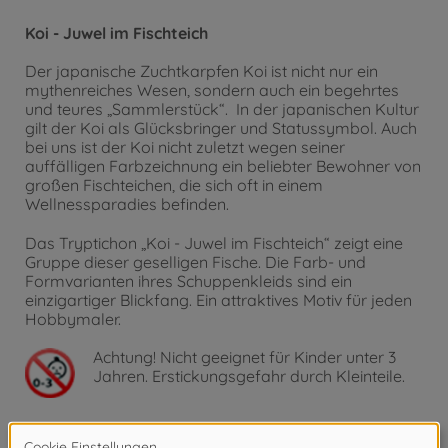
Koi - Juwel im Fischteich
Der japanische Zuchtkarpfen Koi ist nicht nur ein
mythenreiches Wesen, sondern auch ein begehrtes
und teures „Sammlerstück“. In der japanischen Kultur
gilt der Koi als Glücksbringer und Statussymbol. Auch
bei uns ist der Koi nicht zuletzt wegen seiner
auffälligen Farbzeichnung ein beliebter Bewohner von
großen Fischteichen, die sich oft in einem
Wellnessparadies befinden.
Das Tryptichon „Koi - Juwel im Fischteich“ zeigt eine
Gruppe dieser geselligen Fische. Die Farb- und
Formvarianten ihres Schuppenkleids sind ein
einzigartiger Blickfang. Ein attraktives Motiv für jeden
Hobbymaler.
Achtung!
Nicht geeignet für Kinder unter 3
Jahren. Erstickungsgefahr durch Kleinteile.