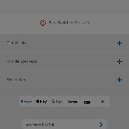
Offizieller Hersteller Shop
Versandkostenfrei ab 25€
Persönlicher Service
Schnelle Lieferung
Direktlinks
Kundenservice
Einkaufen
Service Portal