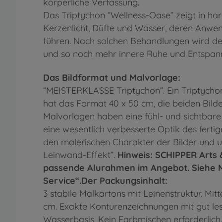
körperliche Verfassung.
Das Triptychon “Wellness-Oase” zeigt in h
Kerzenlicht, Düfte und Wasser, deren Anwen
führen. Nach solchen Behandlungen wird de
und so noch mehr innere Ruhe und Entspan
Das Bildformat und Malvorlage:
“MEISTERKLASSE Triptychon”. Ein Triptychon is
hat das Format 40 x 50 cm, die beiden Bilder
Malvorlagen haben eine fühl- und sichtbare 
eine wesentlich verbesserte Optik des ferti
den malerischen Charakter der Bilder und u
Leinwand-Effekt”.
Hinweis: SCHIPPER Arts 
passende Alurahmen im Angebot. Siehe 
Service“.Der Packungsinhalt:
3 stabile Malkartons mit Leinenstruktur. Mitt
cm. Exakte Konturenzeichnungen mit gut le
Wasserbasis. Kein Farbmischen erforderlich. 