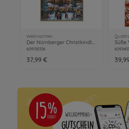
Weihnachten
Quattr
Der Nürnberger Christkindlesmarkt Malen nach Zahlen
609130336
609340
37,99 €
39,9