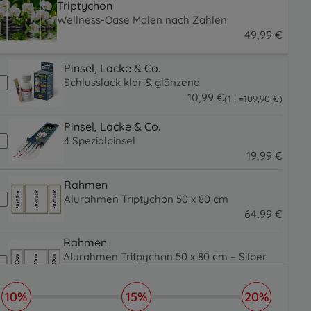
Triptychon
Wellness-Oase Malen nach Zahlen
49
,
99
€
49.99 EUR
Pinsel, Lacke & Co.
Schlusslack klar & glänzend
10
,
99
€
109.9 EUR
(1 l =
109
,
90
€
)
10.99 EUR
Pinsel, Lacke & Co.
4 Spezialpinsel
19
,
99
€
19.99 EUR
Rahmen
Alurahmen Triptychon 50 x 80 cm
64
,
99
€
64.99 EUR
Rahmen
Alurahmen Tritpychon 50 x 80 cm – Silber
matt
64
,
99
€
10%
15%
20%
64.99 EUR