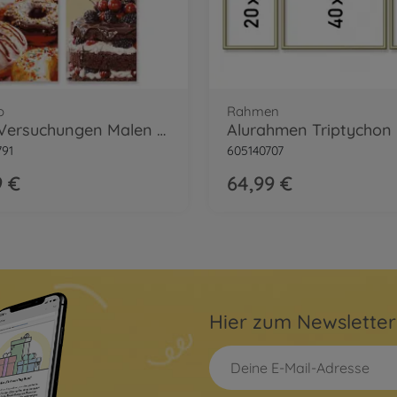
o
Rahmen
Süße Versuchungen Malen nach Zahlen
791
605140707
9 €
64,99 €
Hier zum Newslette