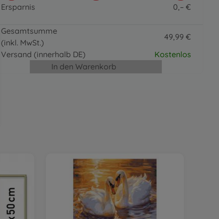
Pinsel, Lacke & Co.
Ersparnis
0
,
–
€
Organizer
0 EUR
16
,
99
€
Gesamtsumme
16.99 EUR
49
,
99
€
(inkl. MwSt.)
49.99 EUR
Versand
(innerhalb DE)
Kostenlos
In den Warenkorb