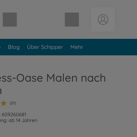
Warenkorb leer
e
Blog
Über Schipper
Mehr
ess-Oase Malen nach
n
(21)
: 609260681
ng: ab 14 Jahren