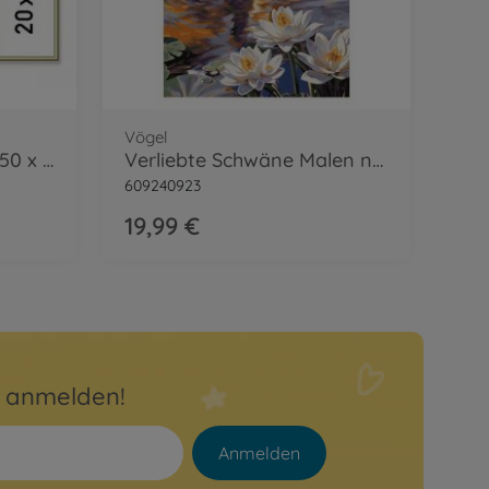
Vögel
Alurahmen Triptychon 50 x 80 cm
Verliebte Schwäne Malen nach Zahlen
609240923
19,99 €
r anmelden!
Anmelden