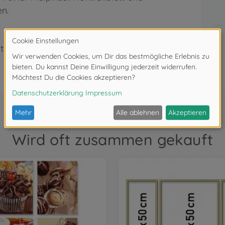
en.
ter 3 Jahren. Erstickungsgefahr durch
Wird oft zusammen gekauft