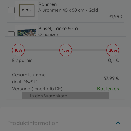
Rahmen
Alurahmen 40 x 50 cm - Gold
31
,
99
€
31.99 EUR
Pinsel, Lacke & Co.
Organizer
16
,
99
€
16.99 EUR
10%
15%
20%
Pinsel, Lacke & Co.
Paintmaster
Ersparnis
0
,
–
€
19
,
99
€
0 EUR
19.99 EUR
Gesamtsumme
37
,
99
€
(inkl. MwSt.)
37.99 EUR
Versand
(innerhalb DE)
Kostenlos
In den Warenkorb
Produktinformation