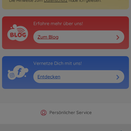
Die Hinweise zum
Datenschutz
habe ich gelesen.
Erfahre mehr über uns!
Zum Blog
Vernetze Dich mit uns!
Entdecken
Offizieller Hersteller Shop
Versandkostenfrei ab 25€
Persönlicher Service
Schnelle Lieferung