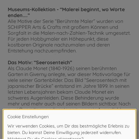
Museums-Kollektion - “Malerei beginnt, wo Worte
enden....”
Alle Motive der Serie “Berühmte Maler” wurden von
SCHIPPER Arts & Crafts mit großem Können und
Sorgfalt in die Malen-nach-Zahlen-Technik umgesetzt.
Für jeden Hobbymaler ein Höhepunkt, diese
kostbaren Originale nachzumalen und deren
Entstehung nachzuempfinden.
Das Motiv: “Seerosenteich”
Als Claude Monet (1840-1926) seinen berühmten
Garten in Giverny anlegte, war dieser Motivvorlage für
viele seiner Gartenbilder. Das Bild “Seerosenteich mit
japanischer Brücke” entstand im Jahre 1899. In seinen
letzten Lebensjahren bekam Claude Monet ein
schweres Augenleiden. Diese Behinderung wurde
mehr und mehr auch auf seinen Bildern sichtbar. Nach
zwei Operationen erlangte er zwar sein Augenlicht
wieder, wurde aber von Depressionen beherrscht und
zerstörte sogar halbfertige Bilder und Skizzen, weil er
nicht wollte, dass sie in den Handel gelangten. Er
starb am 5.12.1926 in Giverny.