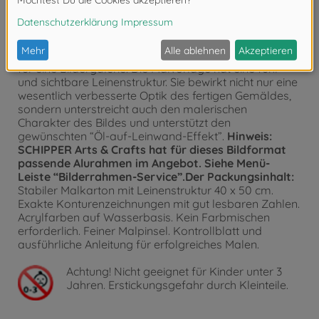
Das Bildformat und Malvorlage:
“MEISTERKLASSE Premium”. Bilder im Hoch- oder
Querformat von 40 x 50 cm, neben- oder
untereinander gruppiert, eignen sich besonders gut
für eine Bildergalerie. Die Malvorlage hat eine fühl-
und sichtbare Leinenstruktur. Sie bewirkt nicht nur eine
wesentlich verbesserte Optik des fertigen Gemäldes,
sondern unterstreicht auch den malerischen
Charakter des Bildes und unterstützt den
gewünschten “Öl-auf-Leinwand-Effekt”.
Hinweis:
SCHIPPER Arts & Crafts hat für dieses Bildformat
passende Alurahmen im Angebot. Siehe Menü-
Leiste “Bilderrahmen-Service”.Der Packungsinhalt:
Stabiler Malkarton mit Leinenstruktur 40 x 50 cm.
Exakte Konturenzeichnungen mit gut lesbaren Zahlen.
Acrylfarben auf Wasserbasis. Kein Farbmischen
erforderlich. Feiner Malpinsel. Kontrollblatt und
ausführliche Anleitung für erfolgreiches Malen.
Achtung!
Nicht geeignet für Kinder unter 3
Jahren. Erstickungsgefahr durch Kleinteile.