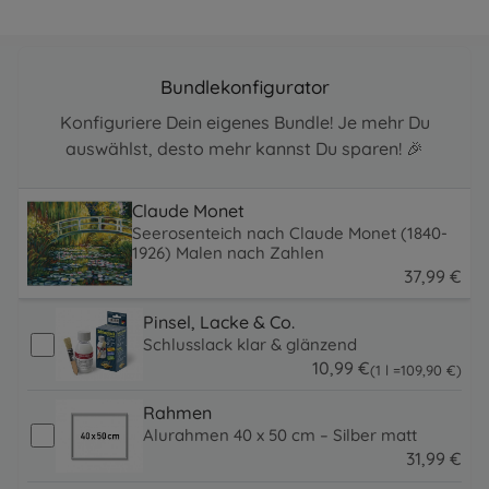
Bundlekonfigurator
Konfiguriere Dein eigenes Bundle! Je mehr Du
auswählst, desto mehr kannst Du sparen! 🎉
Claude Monet
Seerosenteich nach Claude Monet (1840-
1926) Malen nach Zahlen
37
,
99
€
37.99 EUR
Pinsel, Lacke & Co.
Schlusslack klar & glänzend
10
,
99
€
109.9 EUR
(1 l =
109
,
90
€
)
10.99 EUR
Rahmen
Alurahmen 40 x 50 cm – Silber matt
31
,
99
€
31.99 EUR