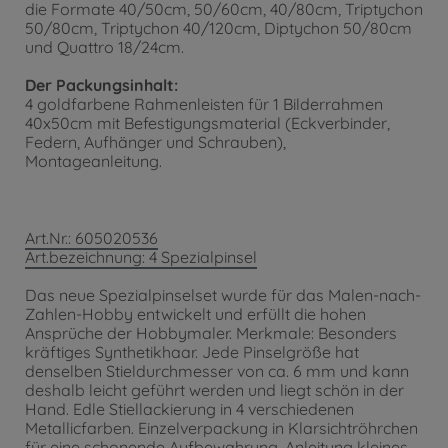
die Formate 40/50cm, 50/60cm, 40/80cm, Triptychon
50/80cm, Triptychon 40/120cm, Diptychon 50/80cm
und Quattro 18/24cm.
Der Packungsinhalt:
4 goldfarbene Rahmenleisten für 1 Bilderrahmen
40x50cm mit Befestigungsmaterial (Eckverbinder,
Federn, Aufhänger und Schrauben),
Montageanleitung.
Art.Nr.: 605020536
Art.bezeichnung: 4 Spezialpinsel
Das neue Spezialpinselset wurde für das Malen-nach-
Zahlen-Hobby entwickelt und erfüllt die hohen
Ansprüche der Hobbymaler. Merkmale: Besonders
kräftiges Synthetikhaar. Jede Pinselgröße hat
denselben Stieldurchmesser von ca. 6 mm und kann
deshalb leicht geführt werden und liegt schön in der
Hand. Edle Stiellackierung in 4 verschiedenen
Metallicfarben. Einzelverpackung in Klarsichtröhrchen
für eine schonende Aufbewahrung. Anleitung kleines