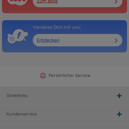
Zum Blog
Vernetze Dich mit uns!
Entdecken
Offizieller Hersteller Shop
Versandkostenfrei ab 25€
Persönlicher Service
Schnelle Lieferung
Direktlinks
Kundenservice