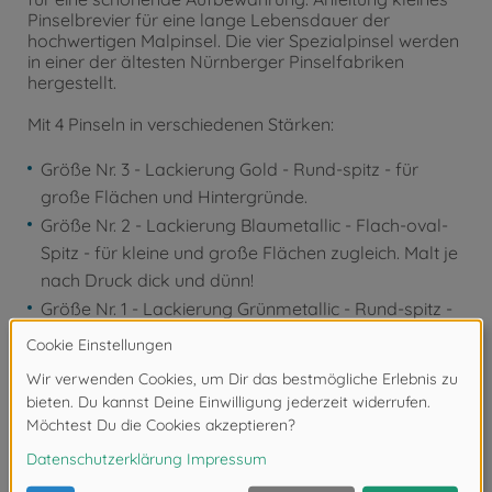
Pinselbrevier für eine lange Lebensdauer der
hochwertigen Malpinsel. Die vier Spezialpinsel werden
in einer der ältesten Nürnberger Pinselfabriken
hergestellt.
Mit 4 Pinseln in verschiedenen Stärken:
Größe Nr. 3 - Lackierung Gold - Rund-spitz - für
große Flächen und Hintergründe.
Größe Nr. 2 - Lackierung Blaumetallic - Flach-oval-
Spitz - für kleine und große Flächen zugleich. Malt je
nach Druck dick und dünn!
Größe Nr. 1 - Lackierung Grünmetallic - Rund-spitz -
für kleine Flächen.
Größe Nr. 2/0 - Lackierung Rotmetallic - Rund-spitz
- für kleinste Flächen.
Art.Nr.: 605180721