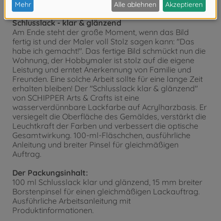
Art.bezeichnung: Schlusslack klar & glänzend
Schlusslack - klar & glänzend
Am Ende steht der große Moment, wenn das Bild
fertig ist und der Maler voll Stolz sagen kann: "Das
habe ich gemacht!". Das fertige Bild schmückt nun die
Wohnung, der Hobbymaler ist stolz auf die eigene
Leistung und erntet Anerkennung von Familie und
Freunden. Eine solche Arbeit sollte für eine lange Zeit
erhalten bleiben! Der "Schlusslack klar & glänzend"
von SCHIPPER Arts & Crafts ist eine
wasserverdünnbare Lackfarbe auf Acrylharzbasis. Er
versiegelt die Oberfläche des Gemäldes, verstärkt die
Leuchtkraft der Farben und verbessert die optische
Gesamtwirkung. 100-ml-Fläschchen, ausführliche
Anleitung und breiter Pinsel für gleichmäßigen
Auftrag.
Der Packungsinhalt:
100 ml Schlusslack klar und glänzend, 15 mm breiter
Borstenpinsel für einen gleichmäßigen Lackauftrag.
Ausführliche Arbeitsanleitung mit
Produktinformationen.