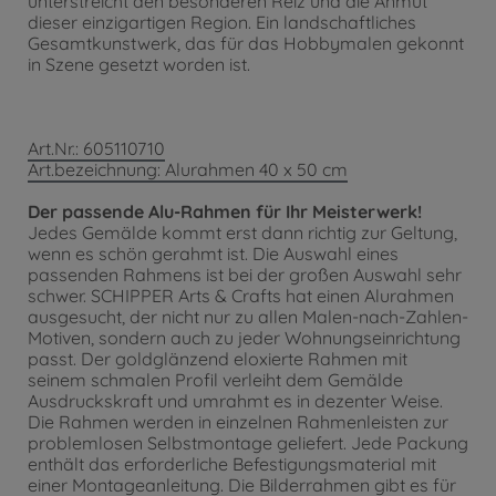
unterstreicht den besonderen Reiz und die Anmut
dieser einzigartigen Region. Ein landschaftliches
Gesamtkunstwerk, das für das Hobbymalen gekonnt
in Szene gesetzt worden ist.
Art.Nr.: 605110710
Art.bezeichnung: Alurahmen 40 x 50 cm
Der passende Alu-Rahmen für Ihr Meisterwerk!
Jedes Gemälde kommt erst dann richtig zur Geltung,
wenn es schön gerahmt ist. Die Auswahl eines
passenden Rahmens ist bei der großen Auswahl sehr
schwer. SCHIPPER Arts & Crafts hat einen Alurahmen
ausgesucht, der nicht nur zu allen Malen-nach-Zahlen-
Motiven, sondern auch zu jeder Wohnungseinrichtung
passt. Der goldglänzend eloxierte Rahmen mit
seinem schmalen Profil verleiht dem Gemälde
Ausdruckskraft und umrahmt es in dezenter Weise.
Die Rahmen werden in einzelnen Rahmenleisten zur
problemlosen Selbstmontage geliefert. Jede Packung
enthält das erforderliche Befestigungsmaterial mit
einer Montageanleitung. Die Bilderrahmen gibt es für