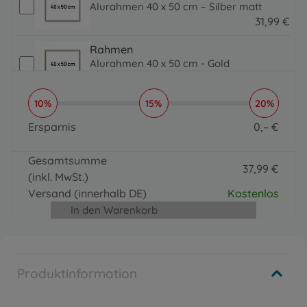
Alurahmen 40 x 50 cm – Silber matt
31
,
99
€
31.99 EUR
Rahmen
Alurahmen 40 x 50 cm - Gold
31
,
99
€
31.99 EUR
10%
15%
20%
Pinsel, Lacke & Co.
Organizer
Ersparnis
0
,
–
€
16
,
99
€
0 EUR
16.99 EUR
Gesamtsumme
37
,
99
€
(inkl. MwSt.)
37.99 EUR
Versand
(innerhalb DE)
Kostenlos
In den Warenkorb
Produktinformation