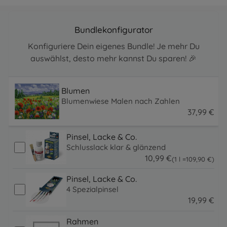
Bundlekonfigurator
Konfiguriere Dein eigenes Bundle! Je mehr Du
auswählst, desto mehr kannst Du sparen! 🎉
Blumen
Blumenwiese Malen nach Zahlen
37
,
99
€
37.99 EUR
Pinsel, Lacke & Co.
Schlusslack klar & glänzend
10
,
99
€
109.9 EUR
(1 l =
109
,
90
€
)
10.99 EUR
Pinsel, Lacke & Co.
4 Spezialpinsel
19
,
99
€
19.99 EUR
Rahmen