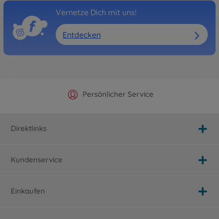
Vernetze Dich mit uns!
Entdecken
Offizieller Hersteller Shop
Versandkostenfrei ab 25€
Persönlicher Service
Schnelle Lieferung
Direktlinks
Kundenservice
Einkaufen