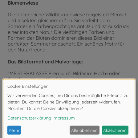
Blumenwiese
Die blütenreiche Wildblumenwiese begeistert Mensch
und Insekten gleichermaßen. Sie verleiht dem
Sommer ein farbenprächtiges Antlitz und ist Ausdruck
einer intakten Natur. Die vielfältigen Farben und
Formen der Blüten dominieren dieses Bild einer
perfekten Sommerlandschaft. Ein schönes Motiv für
den Naturfreund.
Das Bildformat und Malvorlage:
“MEISTERKLASSE Premium”. Bilder im Hoch- oder
Querformat von 40 x 50 cm, neben- oder
untereinander gruppiert, eignen sich besonders gut
für eine Bildergalerie. Die Malvorlage hat eine fühl-
und sichtbare Leinenstruktur. Sie bewirkt nicht nur eine
wesentlich verbesserte Optik des fertigen Gemäldes,
sondern unterstreicht auch den malerischen
Charakter des Bildes und unterstützt den
gewünschten “Öl-auf-Leinwand-Effekt”. Hinweis:
SCHIPPER Arts & Crafts hat für dieses Bildformat
passende Alurahmen im Angebot. Siehe Menü-Leiste
“Bilderrahmen-Service”.