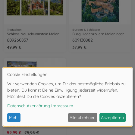
Triptychon
Burgen & Schlösser
Schloss Neuschwanstein Malen nach Zahlen
Burg Hohenzollern Malen nach Zahlen
609260837
609130882
49,99 €
37,99 €
Bundle - 21 %
Sonstige Bauwerke
Schipper Berühmte Bauwerke Bundle
BDL-609130914
59,99 €
75,98 €