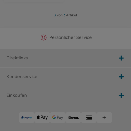
3
von
3
Artikel
Offizieller Hersteller Shop
Versandkostenfrei ab 25€
Persönlicher Service
Schnelle Lieferung
Direktlinks
Kundenservice
Einkaufen