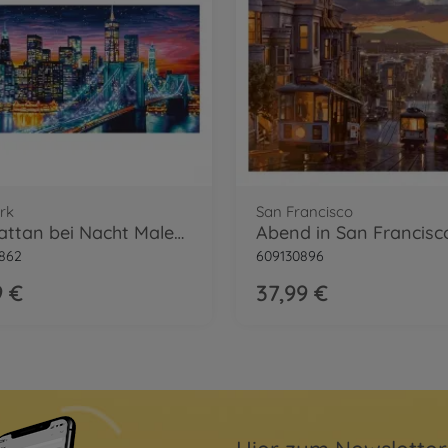
rk
San Francisco
Manhattan bei Nacht Malen nach Zahlen
862
609130896
9 €
37,99 €