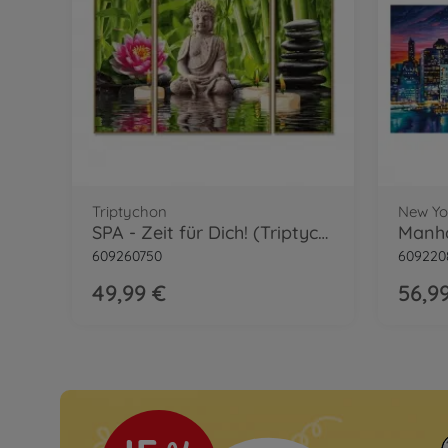
Triptychon
New Yo
SPA - Zeit für Dich! (Triptychon) Malen nach Zahlen
609260750
609220
49,99 €
56,9