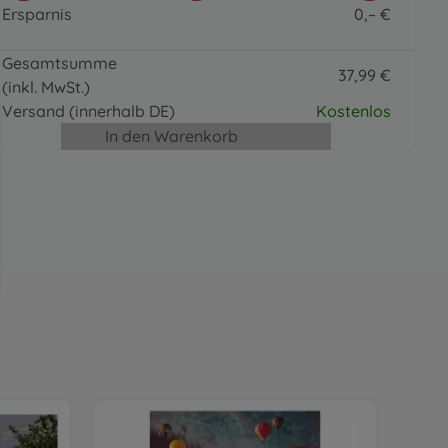
Paintmaster
Ersparnis
0
,
–
€
19
,
99
€
0 EUR
19.99 EUR
Gesamtsumme
37
,
99
€
(inkl. MwSt.)
37.99 EUR
Versand
(innerhalb DE)
Kostenlos
In den Warenkorb