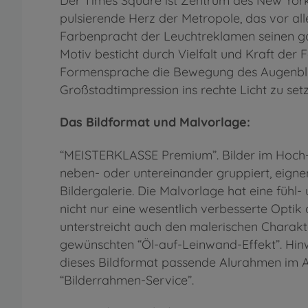
Der Times Square ist Zentrum des New Yorker
pulsierende Herz der Metropole, das vor al
Farbenpracht der Leuchtreklamen seinen g
Motiv besticht durch Vielfalt und Kraft der
Formensprache die Bewegung des Augenblick
Großstadtimpression ins rechte Licht zu se
Das Bildformat und Malvorlage:
“MEISTERKLASSE Premium”. Bilder im Hoch-
neben- oder untereinander gruppiert, eignen
Bildergalerie. Die Malvorlage hat eine fühl- 
nicht nur eine wesentlich verbesserte Optik
unterstreicht auch den malerischen Charakt
gewünschten “Öl-auf-Leinwand-Effekt”. Hinw
dieses Bildformat passende Alurahmen im A
“Bilderrahmen-Service”.