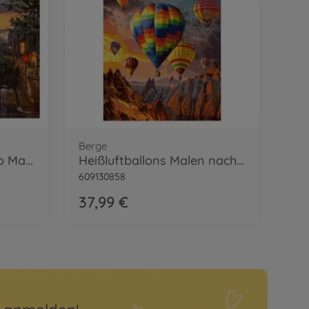
Berge
Abend in San Francisco Malen nach Zahlen
Heißluftballons Malen nach Zahlen
609130858
37,99 €