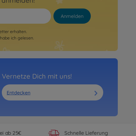
r anmelden!
Anmelden
tter erhalten.
habe ich gelesen.
Vernetze Dich mit uns!
Entdecken
ei ab 25€
Schnelle Lieferung