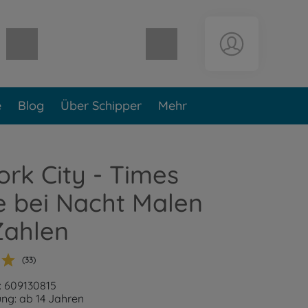
Warenkorb leer
e
Blog
Über Schipper
Mehr
rk City - Times
e bei Nacht Malen
Zahlen
(33)
: 609130815
ng: ab 14 Jahren