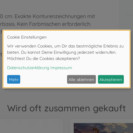
 50 cm. Exakte Konturenzeichnungen mit
basis. Kein Farbmischen erforderlich.
che Anleitung für erfolgreiches Malen.
ter 3 Jahren. Erstickungsgefahr durch
Wird oft zusammen gekauft