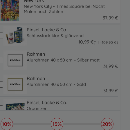
New York
New York City - Times Square bei Nacht
Malen nach Zahlen
37
,
99
€
37.99 EUR
Pinsel, Lacke & Co.
Schlusslack klar & glänzend
10
,
99
€
109.9 EUR
(1 l =
109
,
90
€
)
10.99 EUR
Rahmen
Alurahmen 40 x 50 cm – Silber matt
31
,
99
€
31.99 EUR
Rahmen
Alurahmen 40 x 50 cm - Gold
31
,
99
€
31.99 EUR
Pinsel, Lacke & Co.
Organizer
16
,
99
€
16.99 EUR
10%
15%
20%
Pinsel, Lacke & Co.