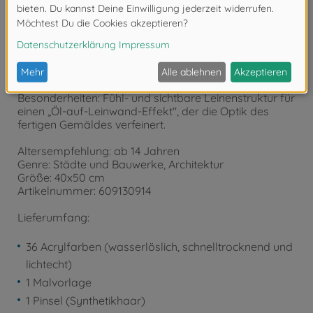
Produktdetails
Besonderheiten: Fühl- und sichtbare Leinenstruktur für
einen „Öl-auf-Leinwand-Effekt", der die Optik des
fertigen Gemäldes verfeinert.
Altersempfehlung: ab 14 Jahren
Genre: Städte und Bauwerke, Architektur
Größe: 40x50 cm
Artikelnummer: 609130914
Lieferumfang:
36 Acrylfarben (wasserlöslich, schnelltrocknend und
lichtecht)
1 Malvorlage
1 Pinsel (Synthetikhaar)