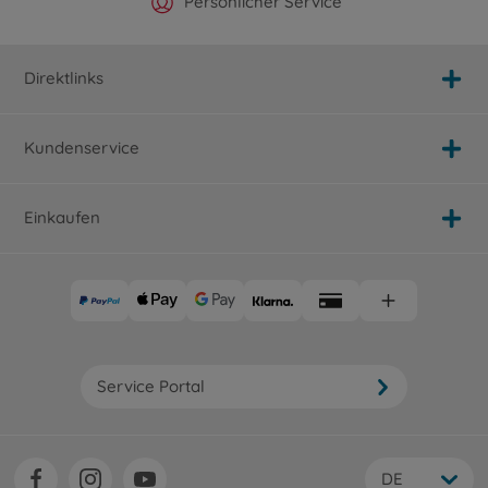
Offizieller Hersteller Shop
Versandkostenfrei ab 25€
Persönlicher Service
Schnelle Lieferung
Direktlinks
Kundenservice
Einkaufen
Service Portal
DE