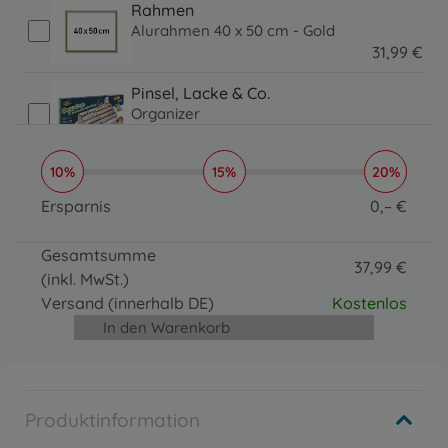
Rahmen
Alurahmen 40 x 50 cm - Gold
31
,
99
€
31.99 EUR
Pinsel, Lacke & Co.
Organizer
16
,
99
€
16.99 EUR
10%
15%
20%
Pinsel, Lacke & Co.
Paintmaster
Ersparnis
0
,
–
€
19
,
99
€
0 EUR
19.99 EUR
Gesamtsumme
37
,
99
€
(inkl. MwSt.)
37.99 EUR
Versand
(innerhalb DE)
Kostenlos
In den Warenkorb
Produktinformation