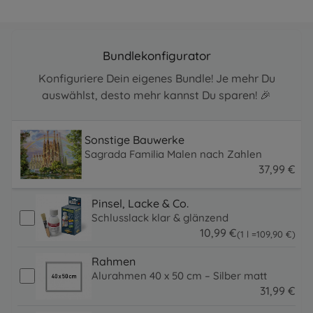
Bundlekonfigurator
Konfiguriere Dein eigenes Bundle! Je mehr Du
auswählst, desto mehr kannst Du sparen! 🎉
Sonstige Bauwerke
Sagrada Familia Malen nach Zahlen
37
,
99
€
37.99 EUR
Pinsel, Lacke & Co.
Schlusslack klar & glänzend
10
,
99
€
109.9 EUR
(1 l =
109
,
90
€
)
10.99 EUR
Rahmen
Alurahmen 40 x 50 cm – Silber matt
31
,
99
€
31.99 EUR