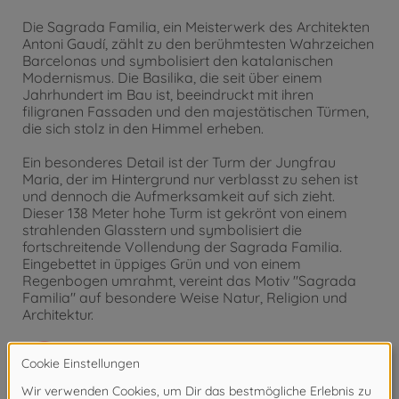
Die Sagrada Familia, ein Meisterwerk des Architekten
Antoni Gaudí, zählt zu den berühmtesten Wahrzeichen
Barcelonas und symbolisiert den katalanischen
Modernismus. Die Basilika, die seit über einem
Jahrhundert im Bau ist, beeindruckt mit ihren
filigranen Fassaden und den majestätischen Türmen,
die sich stolz in den Himmel erheben.
Ein besonderes Detail ist der Turm der Jungfrau
Maria, der im Hintergrund nur verblasst zu sehen ist
und dennoch die Aufmerksamkeit auf sich zieht.
Dieser 138 Meter hohe Turm ist gekrönt von einem
strahlenden Glasstern und symbolisiert die
fortschreitende Vollendung der Sagrada Familia.
Eingebettet in üppiges Grün und von einem
Regenbogen umrahmt, vereint das Motiv "Sagrada
Familia" auf besondere Weise Natur, Religion und
Architektur.
Achtung!
Nicht geeignet für Kinder unter 3
Jahren. Erstickungsgefahr durch Kleinteile.