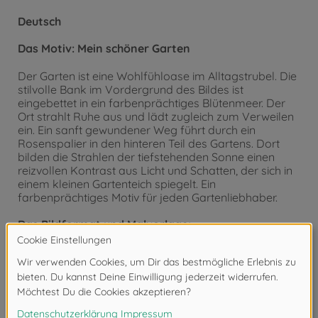
Deutsch
Das Motiv:
Mein schöner Garten
Der Garten ist eine Wohlfühloase im Alltagstrubel. Die
stilvolle Bank im Vordergrund des Bildes ist
eingebettet in ein farbenprächtiges Blütenmeer. Der
Ort strahlt Ruhe aus und lädt zugleich zum Verweilen
ein. Ein sanft gewundener Weg führt durch ein
Rosenspalier in den hinteren Teil des Gartens. Dort
bilden die Strahlen der tiefstehenden Sonne einen
reizvollen Kontrast aus Licht und Schatten, der sich in
einem kleinen Gartenteich spiegelt. Ein
farbenprächtiges Motiv für jeden Gartenliebhaber.
Das Bildformat und Malvorlage:
“MEISTERKLASSE Premium”. Bilder im Hoch- oder
Querformat von 40 x 50 cm, neben- oder
untereinander gruppiert, eignen sich besonders gut
für eine Bildergalerie. Die Malvorlage hat eine fühl-
und sichtbare Leinenstruktur. Sie bewirkt nicht nur eine