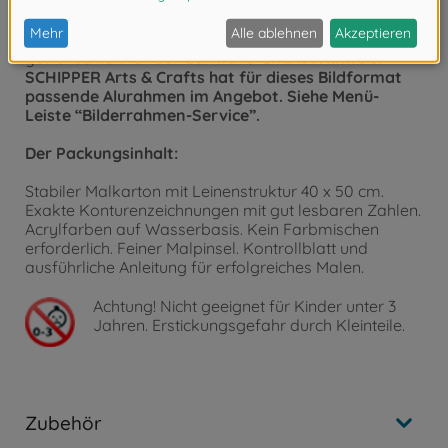
wesentlich verbesserte Optik des fertigen Gemäldes,
sondern unterstreicht auch den malerischen
Charakter des Bildes und unterstützt den
gewünschten “Öl-auf-Leinwand-Effekt”.
Hinweis:
SCHIPPER Arts & Crafts hat für dieses Bildformat
passende Alurahmen im Angebot. Siehe Menü-
Leiste “Bilderrahmen-Service”.
Der Packungsinhalt:
Stabiler Malkarton mit Leinenstruktur 40 x 50 cm.
Exakte Konturenzeichnungen mit gut lesbaren Zahlen.
Acrylfarben auf Wasserbasis. Kein Farbmischen
erforderlich. Feiner Malpinsel. Kontrollblatt und
ausführliche Anleitung für erfolgreiches Malen.
Achtung!
Nicht geeignet für Kinder unter 3
Jahren. Erstickungsgefahr durch Kleinteile.
Zubehör