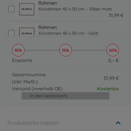
Rahmen
Alurahmen 40 x 50 cm – Silber matt
31
,
99
€
31.99 EUR
Rahmen
Alurahmen 40 x 50 cm - Gold
31
,
99
€
31.99 EUR
10%
15%
20%
Pinsel, Lacke & Co.
Organizer
Ersparnis
0
,
–
€
16
,
99
€
0 EUR
16.99 EUR
Gesamtsumme
37
,
99
€
(inkl. MwSt.)
37.99 EUR
Versand
(innerhalb DE)
Kostenlos
In den Warenkorb
Produktinformation