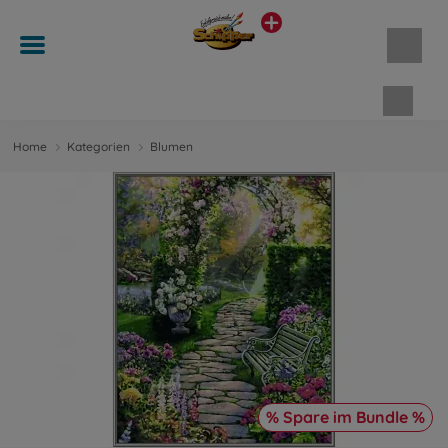
Waren
Home
Kategorien
Blumen
% Spare im Bundle %