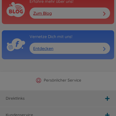
Erfahre mehr über uns!
Zum Blog
Vernetze Dich mit uns!
Entdecken
Offizieller Hersteller Shop
Versandkostenfrei ab 25€
Persönlicher Service
Schnelle Lieferung
Direktlinks
Kundenservice