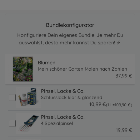
Bundlekonfigurator
Konfiguriere Dein eigenes Bundle! Je mehr Du
auswählst, desto mehr kannst Du sparen! 🎉
Blumen
Mein schöner Garten Malen nach Zahlen
37
,
99
€
37.99 EUR
Pinsel, Lacke & Co.
Schlusslack klar & glänzend
10
,
99
€
109.9 EUR
(1 l =
109
,
90
€
)
10.99 EUR
Pinsel, Lacke & Co.
4 Spezialpinsel
19
,
99
€
19.99 EUR