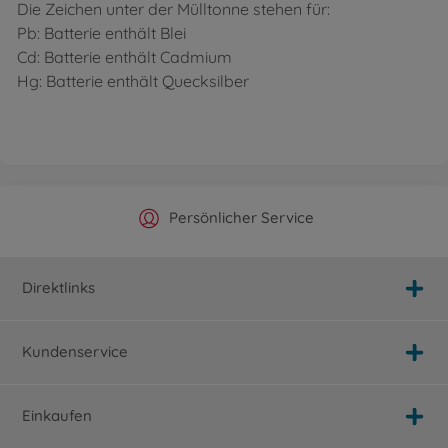
Die Zeichen unter der Mülltonne stehen für:
Pb: Batterie enthält Blei
Cd: Batterie enthält Cadmium
Hg: Batterie enthält Quecksilber
Offizieller Hersteller Shop
Versandkostenfrei ab 25€
Persönlicher Service
Schnelle Lieferung
Direktlinks
Kundenservice
Einkaufen