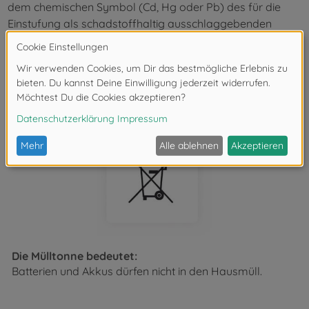
dem chemischen Symbol (Cd, Hg oder Pb) des für die
Einstufung als schadstoffhaltig ausschlaggebenden
Schwermetalls versehen.
SIMBA-DICKIE-GROUP GmbH
Mittlere-Motsch-Straße 9
96515 Sonneberg
Die Mülltonne bedeutet:
Batterien und Akkus dürfen nicht in den Hausmüll.