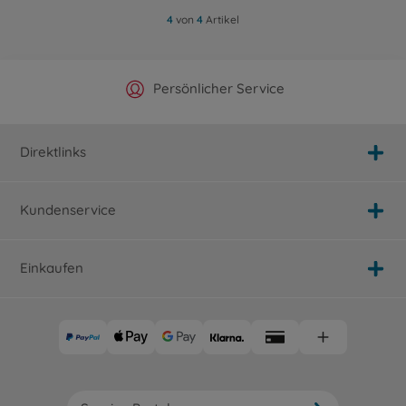
4
von
4
Artikel
Offizieller Hersteller Shop
Versandkostenfrei ab 25€
Persönlicher Service
Schnelle Lieferung
Direktlinks
Kundenservice
Einkaufen