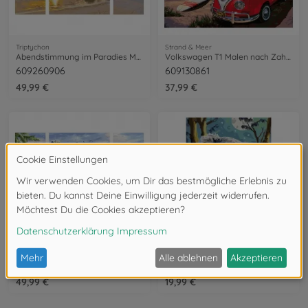
Triptychon
Strand & Meer
Abendstimmung im Paradies Malen nach Zahlen
Volkswagen T1 Malen nach Zahlen
609260906
609130861
49,99 €
37,99 €
Triptychon
Wildtiere
Sydney Malen nach Zahlen
Koala mit Baby Malen nach Zahlen
609260909
609240907
49,99 €
19,99 €