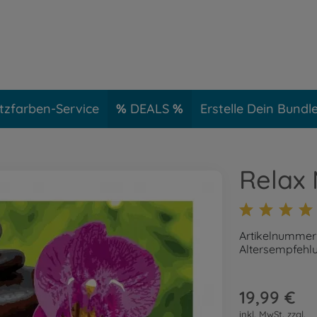
tzfarben-Service
DEALS
Erstelle Dein Bundl
Relax
Artikelnummer
Altersempfehlu
19,99 €
inkl. MwSt. zzgl.