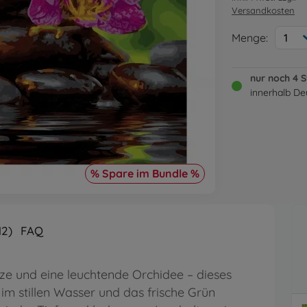
Versandkosten
Menge:
1
nur noch 4 
innerhalb De
% Spare im Bundle %
12)
FAQ
rze und eine leuchtende Orchidee – dieses
 im stillen Wasser und das frische Grün