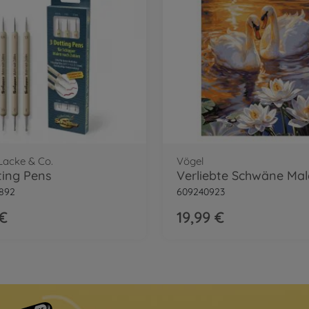
 Lacke & Co.
Vögel
ting Pens
892
609240923
 €
19,99 €