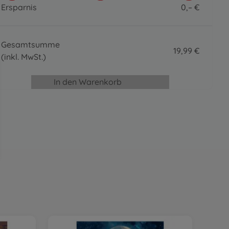
2 Alurahmen 24 x 30 cm – Silber matt
Ersparnis
0
,
–
€
39
,
99
€
0 EUR
39.99 EUR
Pinsel, Lacke & Co.
Gesamtsumme
4 Spezialpinsel
19
,
99
€
19
,
99
€
(inkl. MwSt.)
19.99 EUR
19.99 EUR
In den Warenkorb