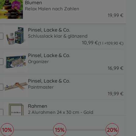
Blumen
Relax Malen nach Zahlen
19
,
99
€
19.99 EUR
Pinsel, Lacke & Co.
Schlusslack klar & glänzend
10
,
99
€
109.9 EUR
(1 l =
109
,
90
€
)
10.99 EUR
Pinsel, Lacke & Co.
Organizer
16
,
99
€
16.99 EUR
Pinsel, Lacke & Co.
Paintmaster
19
,
99
€
19.99 EUR
Rahmen
2 Alurahmen 24 x 30 cm - Gold
39
,
99
€
39.99 EUR
10%
15%
20%
Rahmen