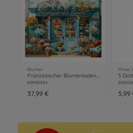
Blumen
Pinsel,
Französischer Blumenladen Malen nach Zahlen
3 Dot
609130924
605020
37,99 €
5,99