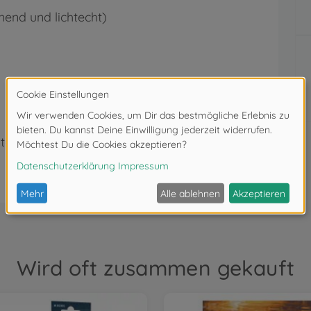
knend und lichtecht)
ter 3 Jahren. Erstickungsgefahr durch
Wird oft zusammen gekauft