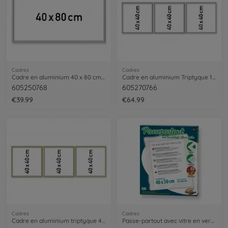
Cadres
Cadres
Cadre en aluminium 40 x 80 cm – argenté mat
Cadre en aluminium Triptyque 120 x 40 cm – argenté mat
605250768
605270766
€39.99
€64.99
Cadres
Cadres
Cadre en aluminium triptyque 40 x 120 cm
Passe-partout avec vitre en verre synthétique pour un tableau de format 40 x 50 cm