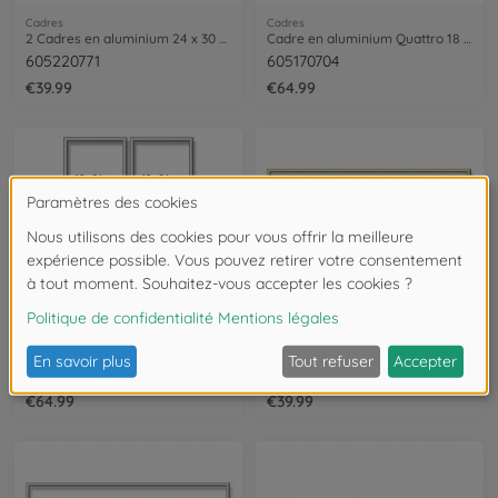
Cadres
Cadres
2 Cadres en aluminium 24 x 30 cm – argenté mat
Cadre en aluminium Quattro 18 x 24 cm
605220771
605170704
€39.99
€64.99
Cadres
Cadres
Cadre en aluminium Quattro 18 x 24 cm – argenté mat
Cadre en aluminium 40 x 80 cm
605290764
605130708
€64.99
€39.99