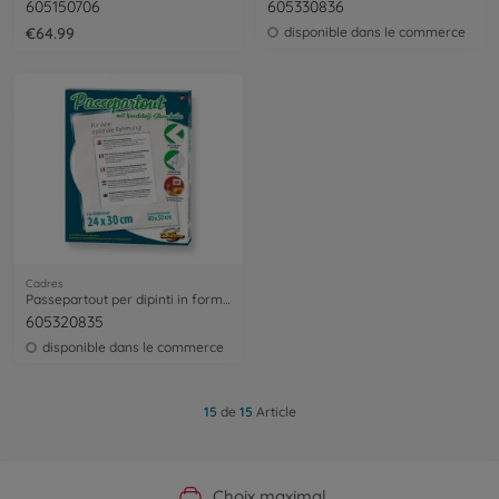
605150706
605330836
€64.99
disponible dans le commerce
Cadres
Passepartout per dipinti in formato 24 x 30 cm
605320835
disponible dans le commerce
15
de
15
Article
Boutique officielle du fabricant
Service personnalisé
Livraison rapide
Choix maximal