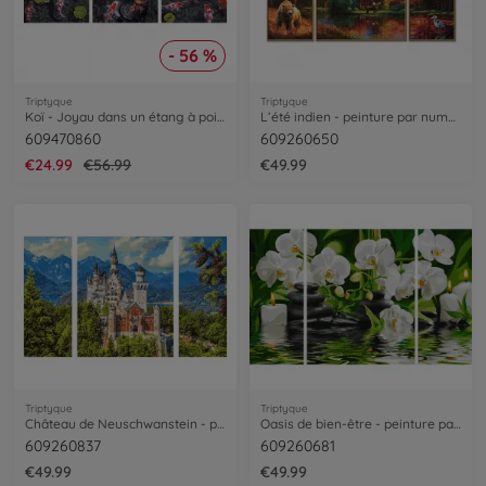
- 56 %
Triptyque
Triptyque
Koï - Joyau dans un étang à poisso - peinture par numéros
L’été indien - peinture par numéros
609470860
609260650
€24.99
€56.99
€49.99
Triptyque
Triptyque
Château de Neuschwanstein - peinture par numéros
Oasis de bien-être - peinture par numéros
609260837
609260681
€49.99
€49.99