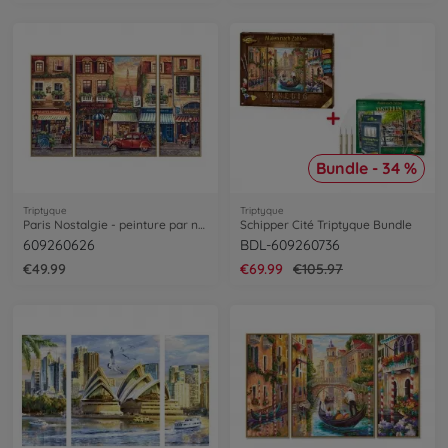
Bundle - 34 %
Triptyque
Triptyque
Paris Nostalgie - peinture par numéros
Schipper Cité Triptyque Bundle
609260626
BDL-609260736
€49.99
€69.99
€105.97