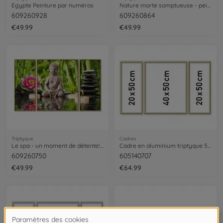
Egypte Peinture par numéros
Nature morte somptueuse - peinture par numéros
609260928
609260864
€49.99
€49.99
Triptyque
Cadres
Le spa - un moment de détente! - peinture par numéros
Cadre en aluminium triptyque 50 x 80 cm
609260750
605140707
€49.99
€64.99