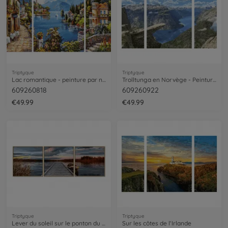
Triptyque
Triptyque
Lac romantique - peinture par numéros
Trolltunga en Norvège - Peinture par numéros
609260818
609260922
€49.99
€49.99
Triptyque
Triptyque
Lever du soleil sur le ponton du lac - peinture par numéros
Sur les côtes de l‘Irlande