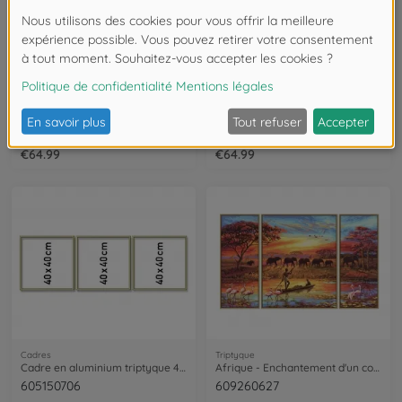
Cadres
Cadres
Cadre en aluminium Triptyque 50 x 80 cm – argenté mat
Cadre en aluminium Triptyque 120 x 40 cm – argenté mat
605260767
605270766
€64.99
€64.99
Cadres
Triptyque
Cadre en aluminium triptyque 40 x 120 cm
Afrique - Enchantement d'un continent - peinture par numéros
605150706
609260627