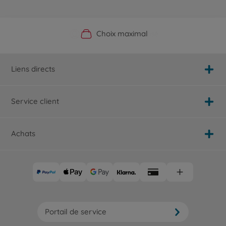
Boutique officielle du fabricant
Service personnalisé
Livraison rapide
Choix maximal
Liens directs
Service client
Achats
Portail de service