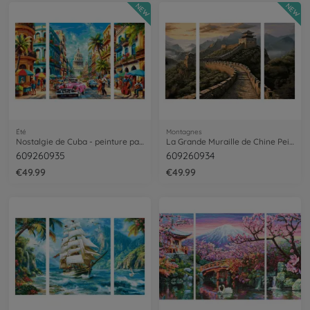
NEW
NEW
Été
Montagnes
Nostalgie de Cuba - peinture par numéros
La Grande Muraille de Chine Peinture par numéros
609260935
609260934
€49.99
€49.99