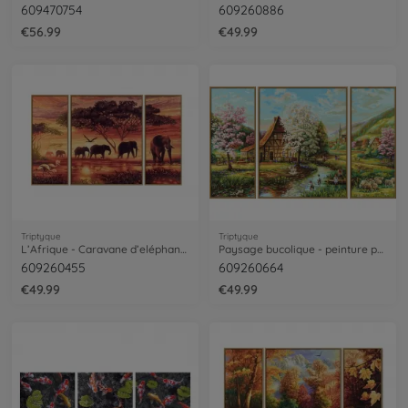
609470754
609260886
€56.99
€49.99
Triptyque
Triptyque
L’Afrique - Caravane d’eléphants - peinture par numéros
Paysage bucolique - peinture par numéros
609260455
609260664
€49.99
€49.99