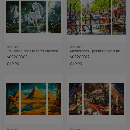
Triptyque
Triptyque
La licorne dans la forêt enchantée - peinture par numéros
Amsterdam - peinture par numéros
609260866
609260812
€49.99
€49.99
Triptyque
Triptyque