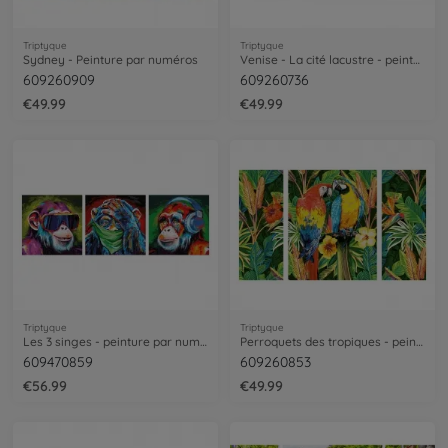
Triptyque
Triptyque
Sydney - Peinture par numéros
Venise - La cité lacustre - peinture par numéros
609260909
609260736
€49.99
€49.99
Triptyque
Triptyque
Les 3 singes - peinture par numéros
Perroquets des tropiques - peinture par numéros
609470859
609260853
€56.99
€49.99