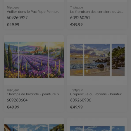
Triptyque
Triptyque
Voilier dans le Pacifique Peinture par numéros
La floraison des cerisiers au Japon - peinture par numéros
609260927
609260751
€49.99
€49.99
Triptyque
Triptyque
Champs de lavande - peinture par numéros
Crépuscule au Paradis - Peinture par numéros
609260604
609260906
€49.99
€49.99