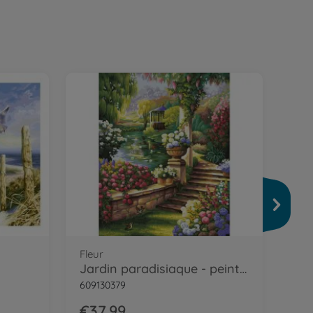
Tri
609
€4
Fleur
Jardin paradisiaque - peinture par numéros
609130379
€37.99