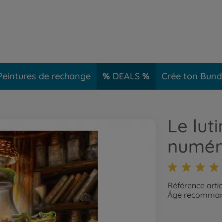
Peintures de rechange
DEALS
Crée ton Bund
Le lut
numér
Référence arti
Âge recommand