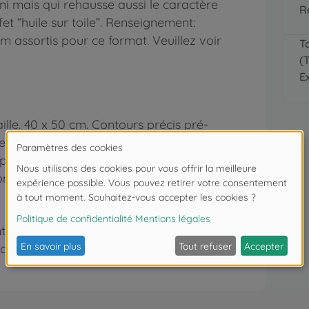
ni mais qui rehausse aussi le caractère
R
et “huile sur toile”. Renseignement:
 assortis pour ce format. Veuillez voir
T
(
E
aille. 40 x 50 cm. Contours précis pré-
Peinture acrylique à base d’eau. Couleurs
ointe fine. Gabarit de contrôle et
ronné de succès.
s de moins de 3 ans. Risque d'asphyxie
ille.