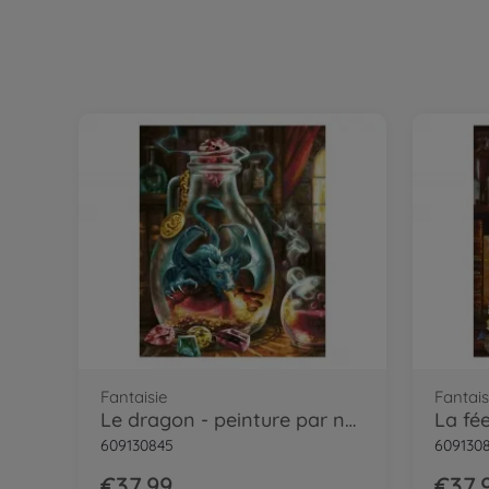
Lac romantique - peinture par numéros
Fantaisie
Fantais
Le dragon - peinture par numéros
609130845
609130
€37.99
€37.