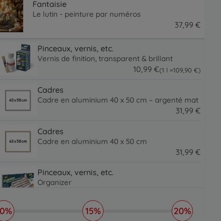
Fantaisie
Le lutin - peinture par numéros
37
,
99
€
37.99 EUR
Pinceaux, vernis, etc.
Vernis de finition, transparent & brillant
10
,
99
€
109.9 EUR
(1 l =
109
,
90
€
)
10.99 EUR
Cadres
Cadre en aluminium 40 x 50 cm – argenté mat
31
,
99
€
31.99 EUR
Cadres
Cadre en aluminium 40 x 50 cm
31
,
99
€
31.99 EUR
Pinceaux, vernis, etc.
Organizer
16
,
99
€
16.99 EUR
10%
15%
20%
Pinceaux, vernis, etc.