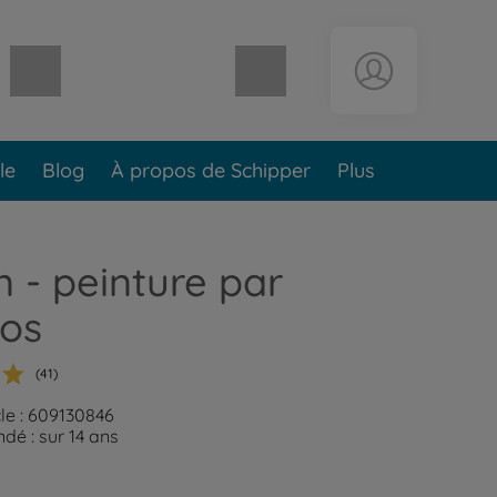
Panier vide
le
Blog
À propos de Schipper
Plus
in - peinture par
os
(41)
cle : 609130846
é : sur 14 ans