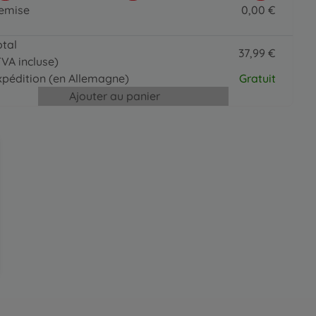
MNZ - Paintmaster
emise
0
,
00
€
19
,
99
€
0 EUR
19.99 EUR
otal
Pinceaux, vernis, etc.
37
,
99
€
TVA incluse)
4 pinceaux spéciaux
37.99 EUR
19
,
99
€
xpédition
(en Allemagne)
Gratuit
19.99 EUR
Ajouter au panier