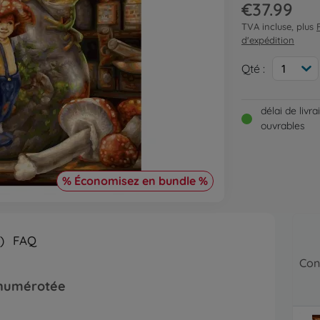
€37.99
TVA incluse, plus
d'expédition
Qté :
1
délai de livr
ouvrables
% Économisez en bundle %
)
FAQ
Con
e numérotée