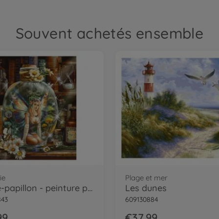
Souvent achetés ensemble
ie
Plage et mer
La fée-papillon - peinture par numéros
Les dunes
843
609130884
99
€37.99