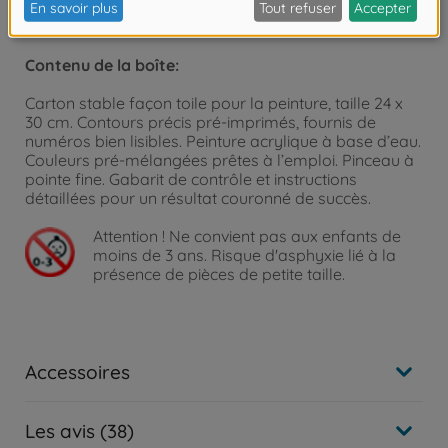
valeur votre œuvre. Voir l’onglet "Thèmes de dessin -
Accessoires" sur le site internet.
Contenu de la boîte:
Carton stable façon toile pour la peinture, taille 24 x
30 cm. Contours précis pré-imprimés, fournis de
numéros bien lisibles. Peinture acrylique à base d’eau.
Couleurs pré-mélangées prêtes à l’emploi. Pinceau à
pointe fine. Gabarit de contrôle et instructions
détaillées pour un résultat couronné de succès.
Attention !
Ne convient pas aux enfants de
moins de 3 ans. Risque d'asphyxie lié à la
présence de pièces de petite taille.
Accessoires
Les avis (38)