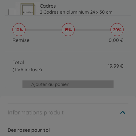
19.99 EUR
Cadres
2 Cadres en aluminium 24 x 30 cm
39
,
99
€
39.99 EUR
10%
15%
20%
Cadres
2 Cadres en aluminium 24 x 30 cm –
Remise
0
,
00
€
argenté mat
0 EUR
39
,
99
€
39.99 EUR
Total
19
,
99
€
(TVA incluse)
19.99 EUR
Ajouter au panier
Informations produit
Des roses pour toi