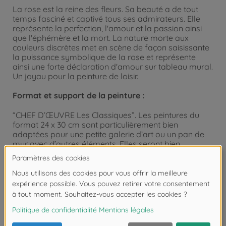
La rose est la reine des fleurs. Sa beauté a de tout
temps fasciné et captivé tous ses admirateurs. Elle
représente la perfection, l'amour et la passion ainsi
que l'éphémère et la mort. La nature morte aux
couleurs discrètes met en scène de façon saisissante
la puissance symbolique de la rose et représente
ainsi une forte déclaration d'amour sur tableau mural.
Un joyau pour la peinture de loisir.
Format et support de la peinture :
“CHEF D’ŒUVRE Les Classiques”. Les peintures du
format 24 x 30 cm sont particulièrement bien
adaptées pour une petite galerie d’art ou un pan de
mur avec d’autres éléments. Elles seront bien
présentées par groupe ou bien accrochées
décorativement. Le support de peinture a une texture
ayant l’aspect et le toucher de la toile. Ainsi le tableau
fini sera plus attrayant et donnera l’impression d’une
peinture à l’huile, tout en mettant bien en valeur le
caractère artistique de la peinture. Remarque :
SCHIPPER Arts & Crafts vous propose dans ce format
spécifique le cadre en aluminium mettant bien en