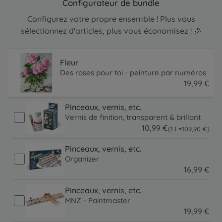
Configurateur de bundle
Configurez votre propre ensemble ! Plus vous
sélectionnez d'articles, plus vous économisez ! 🎉
Fleur
Des roses pour toi - peinture par numéros
19
,
99
€
19.99 EUR
Pinceaux, vernis, etc.
Vernis de finition, transparent & brillant
10
,
99
€
109.9 EUR
(1 l =
109
,
90
€
)
10.99 EUR
Pinceaux, vernis, etc.
Organizer
16
,
99
€
16.99 EUR
Pinceaux, vernis, etc.
MNZ - Paintmaster
19
,
99
€