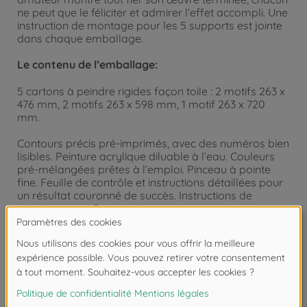
ne peut que le féliciter et admirer l’effet accompli. Une
instruction de montage pour les 5 supports est jointe
dans chaque emballage.
Le contenu de l’emballage:
5 cartons à peindre rigides façon toile : 2 motifs 263 x
476 mm, 2 motifs 263 x 598 mm, 1 motif 263 x 720
mm.
Contours précis pré-imprimés, avec des numéros bien
lisibles. Peinture acrylique diluable à l’eau. Couleurs
pré-mélangées prêtes à l’emploi. Pinceau à pointe
fine. Feuille de contrôle et instructions détaillées pour
un résultat couronné de succès. Instructions de
montage pour 5 supports.
Numéro d'article: 605180721
Produit: Vernis de finition, transparent & brillant
Vernis de finition, transparent & brillant