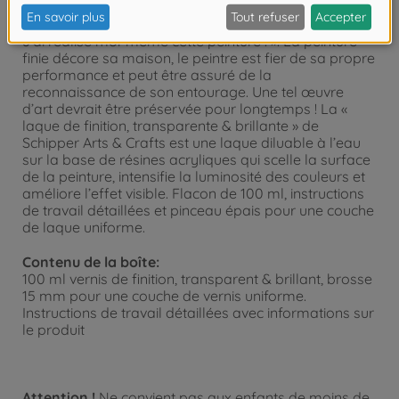
C’est un grand moment qui arrive, quand, la peinture
étant terminée, le peintre amateur dit avec fierté : «
J’ai réalisé moi-même cette peinture ! ». La peinture
finie décore sa maison, le peintre est fier de sa propre
performance et peut être assuré de la
reconnaissance de son entourage. Une tel œuvre
d’art devrait être préservée pour longtemps ! La «
laque de finition, transparente & brillante » de
Schipper Arts & Crafts est une laque diluable à l’eau
sur la base de résines acryliques qui scelle la surface
de la peinture, intensifie la luminosité des couleurs et
améliore l’effet visible. Flacon de 100 ml, instructions
de travail détaillées et pinceau épais pour une couche
de laque uniforme.
Contenu de la boîte:
100 ml vernis de finition, transparent & brillant, brosse
15 mm pour une couche de vernis uniforme.
Instructions de travail détaillées avec informations sur
le produit
Attention !
Ne convient pas aux enfants de moins de