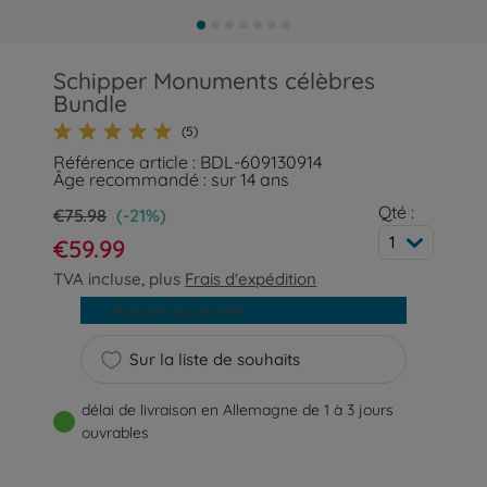
Schipper Monuments célèbres
Bundle
(5)
Référence article : BDL-609130914
Âge recommandé : sur 14 ans
Qté :
€75.98
(-21%)
1
€59.99
TVA incluse, plus
Frais d'expédition
Ajouter au panier
Sur la liste de souhaits
délai de livraison en Allemagne de 1 à 3 jours
ouvrables