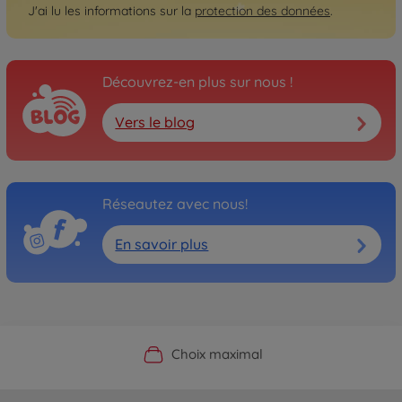
J'ai lu les informations sur la
protection des données
.
Découvrez-en plus sur nous !
Vers le blog
Réseautez avec nous!
En savoir plus
Boutique officielle du fabricant
Service personnalisé
Livraison rapide
Choix maximal