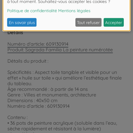
Détails
Numéro d'article: 609130914
Produit: Sagrada Familia La peinture numérotée
Détails du produit :
Spécificités : Aspect toile tangible et visible pour un
effet « huile sur toile » qui améliore l’esthétique finale
du tableau.
Âge recommandé : à partir de 14 ans
Genre : Villes et monuments, architecture
Dimensions : 40x50 cm
Numéro d’article : 609130914
Contenu :
• 36 pots de peinture acrylique (soluble dans l’eau,
sèche rapidement et résistant à la lumière)