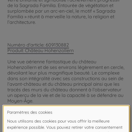
de la Sagrada Familia. Entourée de végétation et
surplombée par un arc-en-ciel, le motif « Sagrada
Familia » réunit à merveille la nature, la religion et
l’architecture.
Numéro d'article: 609130882
Produit: Château Hohenzollern
Une vue aérienne fantastique du château
Hohenzollern et de ses environs légèrement en cercle,
dévoilant leur plus magnifique beauté. Le complexe
dans son intégralité avec ses constructions au sein de
l’avant-château et du château principal ainsi que les
tracés des murs du château donnent à l’observateur
un aperçu de la vie et de la capacité à se défendre au
Moyen-Âge.
Attention !
Ne convient pas aux enfants de moins de
14 ans.