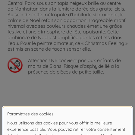
Central Park sous son tapis neigeux brille au centre
de Manhattan dans la lumière dorée des gratte-ciels.
Au sein de cette métropole d’habitude si bruyante, le
calme de Noël refait son apparition. L‘agréable motif
hivernal avec ses couleurs chaudes émet une grâce
festive et une atmosphère de fête apaisante. Cette
ambiance de Noel est amplifiée par les reflets dans
l‘eau. Pour le peintre amateur, ce « Christmas Feeling »
est mis en scène de façon sensorielle.
Attention !
Ne convient pas aux enfants de
moins de 3 ans. Risque d'asphyxie lié à la
présence de pièces de petite taille.
Détails
Format de peinture et gabarit de peinture: