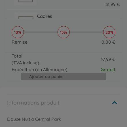
31
,
99
€
31.99 EUR
Cadres
Cadre en aluminium 40 x 50 cm
31
,
99
€
10%
15%
20%
31.99 EUR
Pinceaux, vernis, etc.
Remise
0
,
00
€
Organizer
0 EUR
16
,
99
€
Total
16.99 EUR
37
,
99
€
(TVA incluse)
Pinceaux, vernis, etc.
37.99 EUR
MNZ - Paintmaster
Expédition
(en Allemagne)
Gratuit
19
,
99
€
Ajouter au panier
19.99 EUR
Informations produit
Douce Nuit à Central Park