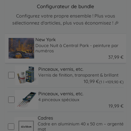
Configurateur de bundle
Configurez votre propre ensemble ! Plus vous
sélectionnez d'articles, plus vous économisez ! 🎉
New York
Douce Nuit à Central Park - peinture par
numéros
37
,
99
€
37.99 EUR
Pinceaux, vernis, etc.
Vernis de finition, transparent & brillant
10
,
99
€
109.9 EUR
(1 l =
109
,
90
€
)
10.99 EUR
Pinceaux, vernis, etc.
4 pinceaux spéciaux
19
,
99
€
19.99 EUR
Cadres
Cadre en aluminium 40 x 50 cm – argenté
mat