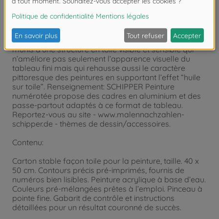
“CHEF-D’ŒUVRE Premium”. Ces tableaux de format
en hauteur ou en largeur mesurant 40 x 50 cm sont
positionnés l’un à côté de l’autre ou l’un au-dessous
de l’autre et conviennent en particulier pour une
galerie de tableaux. Les gabarits de peinture sont
munis d’une structure en toile visible et sensible qui
n’améliore pas seulement l’apparence visuelle du
tableau fini mais qui rehausse aussi le caractère
pittoresque des peintures en supportant l’effet “huile
sur toile”. Renseignement: SCHIPPER Peinture
numérotée propose des cadres en aluminium et des
passe-partout adaptés à ce format de tableau.
Reportez-vous au site - www.malennachzahlen-
schipper.de - thèmes de dessin/accessoires.
Contenu:
Carton stable façon toile pour la peinture, taille. 40 x
50 cm. Contours précis pré-imprimés, fournis de
numéros bien lisibles. Peinture acrylique à base d’eau.
Couleurs pré-mélangées prêtes à l’emploi. Pinceau à
pointe fine. Gabarit de contrôle et instructions
détaillées pour un résultat couronné de succès.