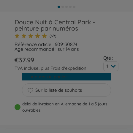
Douce Nuit à Central Park -
peinture par numéros
(69)
Référence article : 609130874
Âge recommandé : sur 14 ans
Qté :
€37.99
1
TVA incluse, plus
Frais d'expédition
Ajouter au panier
Sur la liste de souhaits
délai de livraison en Allemagne de 1 à 3 jours
ouvrables