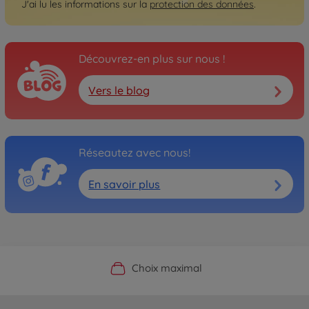
J'ai lu les informations sur la
protection des données
.
Découvrez-en plus sur nous !
Vers le blog
Réseautez avec nous!
En savoir plus
Boutique officielle du fabricant
Service personnalisé
Livraison rapide
Choix maximal