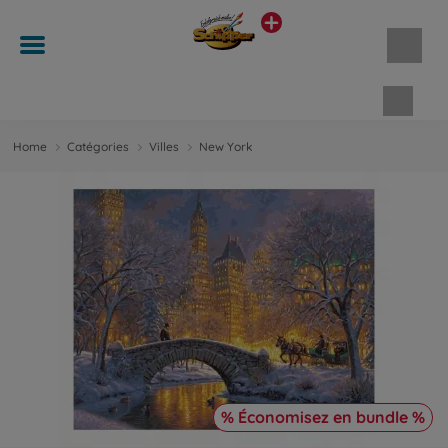
Panie
Home
Catégories
Villes
New York
% Économisez en bundle %