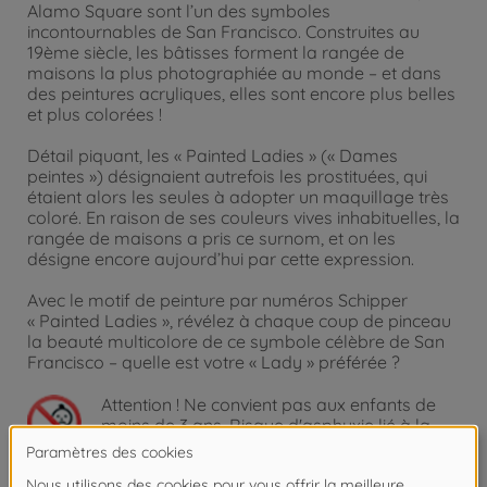
Alamo Square sont l’un des symboles
incontournables de San Francisco. Construites au
19ème siècle, les bâtisses forment la rangée de
maisons la plus photographiée au monde – et dans
des peintures acryliques, elles sont encore plus belles
et plus colorées !
Détail piquant, les « Painted Ladies » (« Dames
peintes ») désignaient autrefois les prostituées, qui
étaient alors les seules à adopter un maquillage très
coloré. En raison de ses couleurs vives inhabituelles, la
rangée de maisons a pris ce surnom, et on les
désigne encore aujourd’hui par cette expression.
Avec le motif de peinture par numéros Schipper
« Painted Ladies », révélez à chaque coup de pinceau
la beauté multicolore de ce symbole célèbre de San
Francisco – quelle est votre « Lady » préférée ?
Attention !
Ne convient pas aux enfants de
moins de 3 ans. Risque d'asphyxie lié à la
présence de pièces de petite taille.