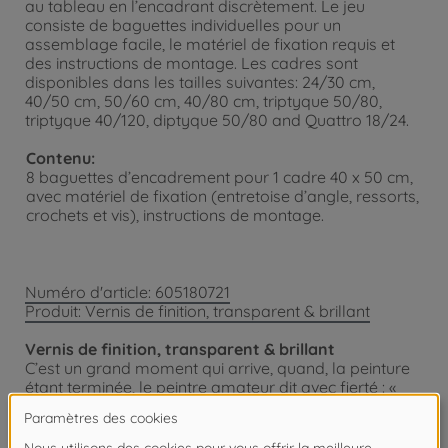
au tableau en l’encadrant discrètement. Le jeu
consiste de baguettes individuelles pour un
assemblage facile, le matériel de fixation requis et
des instructions de montage. Les cadres sont
disponibles dans les tailles suivantes: 24/30 cm,
40/50 cm, 50/60 cm, 40/80 cm, triptyque 50/80,
triptyque 40/120, diptyque 50/80 and Quattro 18/24.
Contenu:
8 baguettes d’encadrement pour 1 cadre 40 x 50 cm,
avec matériel de fixation (entretoise d’angle, ressorts,
crochets et vis), instructions de montage.
Numéro d'article: 605180721
Produit: Vernis de finition, transparent & brillant
Vernis de finition, transparent & brillant
C’est un grand moment qui arrive, quand, la peinture
étant terminée, le peintre amateur dit avec fierté : «
J’ai réalisé moi-même cette peinture ! ». La peinture
finie décore sa maison, le peintre est fier de sa propre
performance et peut être assuré de la