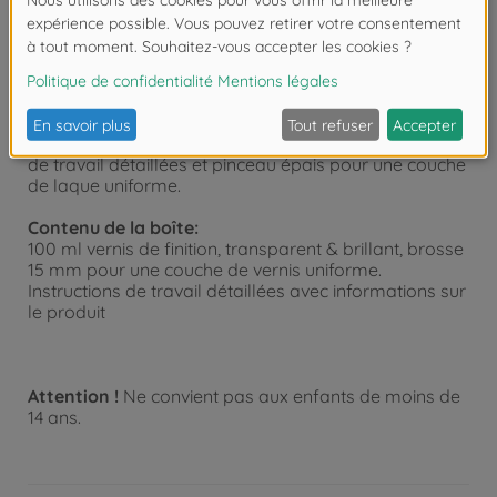
reconnaissance de son entourage. Une tel œuvre
d’art devrait être préservée pour longtemps ! La «
laque de finition, transparente & brillante » de
Schipper Arts & Crafts est une laque diluable à l’eau
sur la base de résines acryliques qui scelle la surface
de la peinture, intensifie la luminosité des couleurs et
améliore l’effet visible. Flacon de 100 ml, instructions
de travail détaillées et pinceau épais pour une couche
de laque uniforme.
Contenu de la boîte:
100 ml vernis de finition, transparent & brillant, brosse
15 mm pour une couche de vernis uniforme.
Instructions de travail détaillées avec informations sur
le produit
Attention !
Ne convient pas aux enfants de moins de
14 ans.