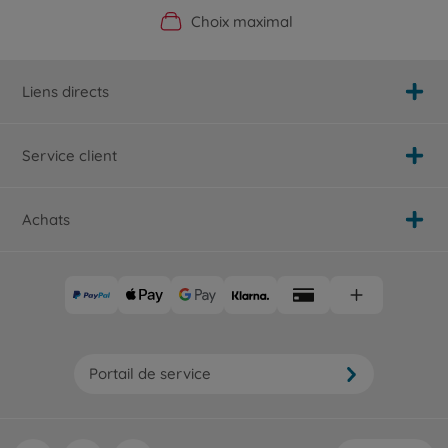
Boutique officielle du fabricant
Service personnalisé
Livraison rapide
Choix maximal
Liens directs
Service client
Achats
Portail de service