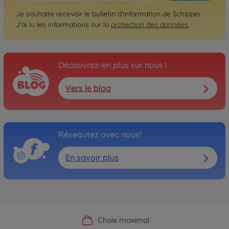
Je souhaite recevoir le bulletin d'information de Schipper.
J'ai lu les informations sur la
protection des données
.
Découvrez-en plus sur nous !
Vers le blog
Réseautez avec nous!
En savoir plus
Boutique officielle du fabricant
Service personnalisé
Livraison rapide
Choix maximal