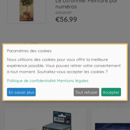
Le citronnier Peinture par
numéros
609220397
€56.99
Les avis (18)
FAQ (1)
Souvent achetés ensemble