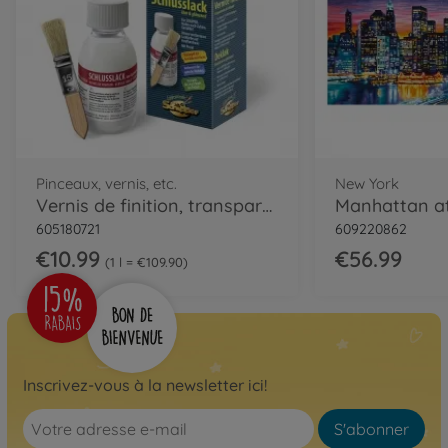
Pinceaux, vernis, etc.
New York
Vernis de finition, transparent & brillant
605180721
609220862
€10.99
€56.99
1 l = €109.90
Inscrivez-vous à la newsletter ici!
S'abonner