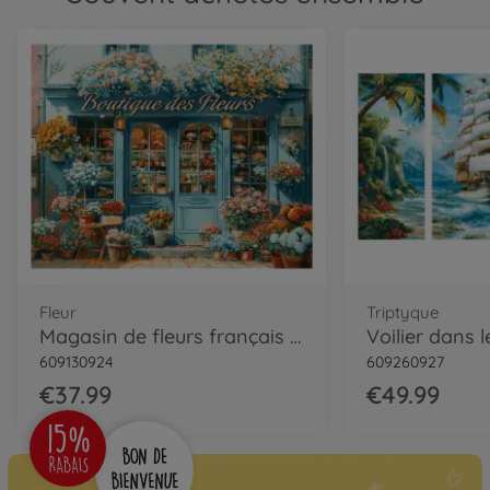
Fleur
Triptyque
Magasin de fleurs français Peinture par numéros
609130924
609260927
€37.99
€49.99