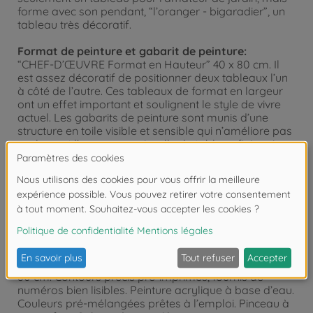
forme avec son pendant, “l’oranger - bigaradier”, un
tableau très décoratif.
Format de peinture et gabarit de peinture:
“CHEF-D’ŒUVRE Format en Hauteur” 40 x 80 cm. Il
est assez décoratif de positionner deux tableaux l’un
à côté de l’autre. Ces tableaux de format en largeur
ont un effet important et soulignent le style de vivre
actuel. Les gabarits de peinture sont munis d’une
structure en toile visible et sensible qui n’améliore pas
seulement l’apparence visuelle du tableau fini mais
qui rehausse aussi le caractère pittoresque des
peintures en supportant l’effet “huile sur toile”.
Renseignement: SCHIPPER Arts & Crafts
vous propose les cadres en aluminium assortis pour
ce format. Veuillez voir la barre de menu “Service
d’encadrement”.
Contenu:
Carton stable façon toile pour la peinture, taille 40 x
80 cm. Contours précis pré-imprimés, fournis de
numéros bien lisibles. Peinture acrylique à base d’eau.
Couleurs pré-mélangées prêtes à l’emploi. Pinceau à