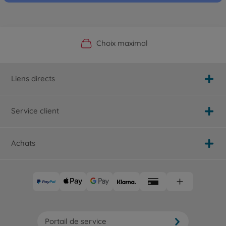
Boutique officielle du fabricant
Service personnalisé
Livraison rapide
Choix maximal
Liens directs
Service client
Achats
Portail de service