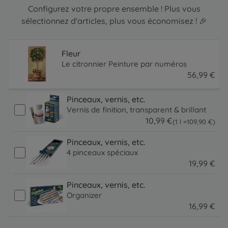
Configurez votre propre ensemble ! Plus vous
sélectionnez d'articles, plus vous économisez ! 🎉
Fleur
Le citronnier Peinture par numéros
56
,
99
€
56.99 EUR
Pinceaux, vernis, etc.
Vernis de finition, transparent & brillant
10
,
99
€
109.9 EUR
(1 l =
109
,
90
€
)
10.99 EUR
Pinceaux, vernis, etc.
4 pinceaux spéciaux
19
,
99
€
19.99 EUR
Pinceaux, vernis, etc.
Organizer
16
,
99
€
16.99 EUR