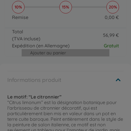
10%
15%
20%
Remise
0
,
00
€
0 EUR
Total
56
,
99
€
(TVA incluse)
56.99 EUR
Expédition
(en Allemagne)
Gratuit
Ajouter au panier
Informations produit
Le motif: “Le citronnier”
“Citrus limonum” est la désignation botanique pour
l'arbrisseau de citronnier décoratif, qui est
particulièrement bien mis en valeur dans un pot en
terre cuite baroque. Peint entièrement dans le style de
la peinture de salon italienne, ce motif est non
seulement un tableau pour l'amateur de jardin, mais