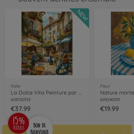
NEW
Italie
Fleur
La Dolce Vita Peinture par numéros
609130933
609240931
€37.99
€19.99