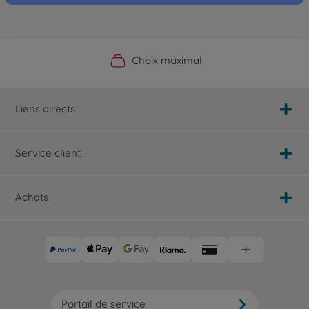
Boutique officielle du fabricant
Service personnalisé
Livraison rapide
Choix maximal
Liens directs
Service client
Achats
Portail de service