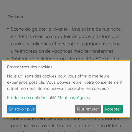
Détails
Scène de gelateria vivante - Une scène de rue riche
en détails avec un comptoir de glace, un store aux
couleurs italiennes et des enfants qui jouent donne
une impression de vacances méditerranéennes.
Tableau de peinture grand format 40 x 50 cm - La
structure de la toile assure un effet de profondeur
réaliste et fait du motif urbain un tableau mural
expressif
36 couleurs acryliques pré-mélangées à base d'eau
- Les teintes harmonieusement assorties permettent
d'obtenir des contours clairs et des couleurs
intenses sans avoir à mélanger les couleurs.
Une pause créative à partir de 14 ans - La peinture
par numéros favorise la concentration et la détente