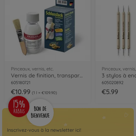
€37.99
Léonard de Vinci
La Joconde - peinture par
numéros
609130511
€37.99
Claude Monet
Le bassin aux nymphéas -
peinture par numéros
Pinceaux, vernis, etc.
Pinceaux, vernis,
Vernis de finition, transparent & brillant
3 stylos à en
609130620
€37.99
605180721
605020892
€10.99
€5.99
1 l = €109.90
Fleur
Fleurs d’été - peinture par
numéros
609130717
€37.99
Inscrivez-vous à la newsletter ici!