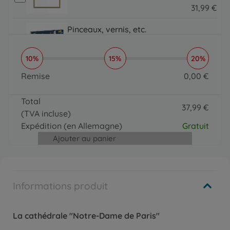
31
,
99
€
31.99 EUR
Pinceaux, vernis, etc.
Organizer
16
,
99
€
10%
15%
20%
16.99 EUR
Pinceaux, vernis, etc.
Remise
0
,
00
€
MNZ - Paintmaster
0 EUR
19
,
99
€
Total
19.99 EUR
37
,
99
€
(TVA incluse)
37.99 EUR
Expédition
(en Allemagne)
Gratuit
Ajouter au panier
Informations produit
La cathédrale "Notre-Dame de Paris"