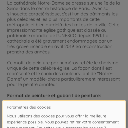
La cathédrale Notre-Dame se dresse sur une île de la
Seine dans le centre historique de Paris. Avec sa
silhouette caractéristique, c'est l'un des bâtiments les
plus célèbres et les plus importants de cette
métropole et bien au-delà des limites de la ville. Cette
impressionnante église gothique est classée au
patrimoine mondial de l'UNESCO depuis 1991. La
cathédrale a été gravement endommagée par un
très grave incendie en avril 2019. Sa reconstruction
prendra des années.
Ce motif de peinture par numéros reflète le charisme
unique de cette célèbre église. La façon dont il est
représenté et le choix des couleurs font de "Notre-
Dame" un modèle-phare particulièrement intéressant
pour le peintre amateur.
Format de peinture et gabarit de peinture:
“CHEF-D’ŒUVRE Premium”. Ces tableaux de format
en hauteur ou en largeur mesurant 40 x 50 cm sont
positionnés l’un à côté de l’autre ou l’un au-dessous
de l’autre et conviennent en particulier pour une
galerie de tableaux. Les gabarits de peinture sont