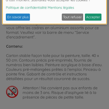
munis d’une structure en toile visible et sensible qui
n’améliore pas seulement l’apparence visuelle du
tableau fini mais qui rehausse aussi le caractère
pittoresque des peintures en supportant l’effet “huile
sur toile”. Renseignement: SCHIPPER Arts & Crafts
vous offre les cadres en aluminium assortis pour ce
format. Veuillez voir la barre de menu “Service
d’encadrement”.
Contenu:
Carton stable façon toile pour la peinture, taille. 40 x
50 cm. Contours précis pré-imprimés, fournis de
numéros bien lisibles. Peinture acrylique à base d’eau.
Couleurs pré-mélangées prêtes à l’emploi. Pinceau à
pointe fine. Gabarit de contrôle et instructions
détaillées pour un résultat couronné de succès.
Attention !
Ne convient pas aux enfants de
moins de 3 ans. Risque d'asphyxie lié à la
présence de pièces de petite taille.