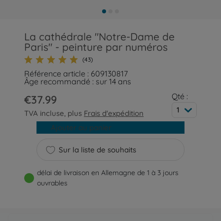
La cathédrale "Notre-Dame de
Paris" - peinture par numéros
(43)
Référence article : 609130817
Âge recommandé : sur 14 ans
Qté :
€37.99
1
TVA incluse, plus
Frais d'expédition
Ajouter au panier
Sur la liste de souhaits
délai de livraison en Allemagne de 1 à 3 jours
ouvrables