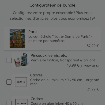
Configurateur de bundle
Configurez votre propre ensemble ! Plus vous
sélectionnez d'articles, plus vous économisez ! 🎉
Paris
La cathédrale "Notre-Dame de Paris" -
peinture par numéros
37
,
99
€
37.99 EUR
Pinceaux, vernis, etc.
Vernis de finition, transparent & brillant
10
,
99
€
109.9 EUR
(1 l =
109
,
90
€
)
10.99 EUR
Cadres
Cadre en aluminium 40 x 50 cm – argenté
mat
31
,
99
€
31.99 EUR
Cadres
Cadre en aluminium 40 x 50 cm