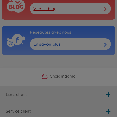
Vers le blog
Réseautez avec nous!
En savoir plus
Boutique officielle du fabricant
Service personnalisé
Livraison rapide
Choix maximal
Liens directs
Service client