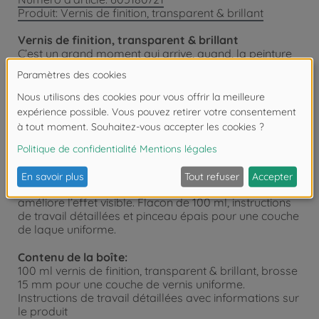
Produit: Vernis de finition, transparent & brillant
Vernis de finition, transparent & brillant
C’est un grand moment qui arrive, quand, la peinture
étant terminée, le peintre amateur dit avec fierté : «
J’ai réalisé moi-même cette peinture ! ». La peinture
finie décore sa maison, le peintre est fier de sa propre
performance et peut être assuré de la
reconnaissance de son entourage. Une tel œuvre
d’art devrait être préservée pour longtemps ! La «
laque de finition, transparente & brillante » de
Schipper Arts & Crafts est une laque diluable à l’eau
sur la base de résines acryliques qui scelle la surface
de la peinture, intensifie la luminosité des couleurs et
améliore l’effet visible. Flacon de 100 ml, instructions
de travail détaillées et pinceau épais pour une couche
de laque uniforme.
Contenu de la boîte:
100 ml vernis de finition, transparent & brillant, brosse
15 mm pour une couche de vernis uniforme.
Instructions de travail détaillées avec informations sur
le produit