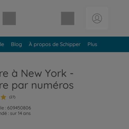
Panier vide
le
Blog
À propos de Schipper
Plus
re à New York -
re par numéros
(27)
cle : 609450806
é : sur 14 ans