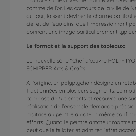
L’aurore sur les rives de l'East River avec le
comme de l'or. Les contours de la ville de 
du jour, laissent deviner le charme particuli
ciel et de l'eau ainsi que l'impressionnant 
donnent une image particulièrement typique
Le format et le support des tableaux:
La nouvelle série "Chef d‘œuvre POLYPTYQUE
SCHIPPER Arts & Crafts.
À l’origine, un polyptychon désigne un reta
fractionnées en plusieurs segments. Le motif 
composé de 5 éléments et recouvre une surf
réalisation de l’ensemble demande précisio
maitrise au peintre amateur, même confirm
efforts. Quand le peintre amateur montre t
peut que le féliciter et admirer l’effet acco