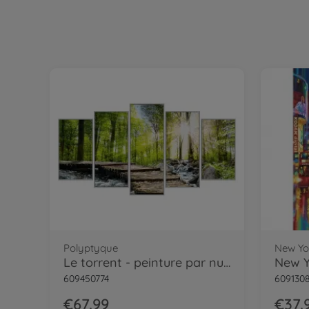
Cadre alu Polyptyque 5 parties argenté
Polyptyque
New Yo
Le torrent - peinture par numéros
609450774
609130
€67.99
€37.