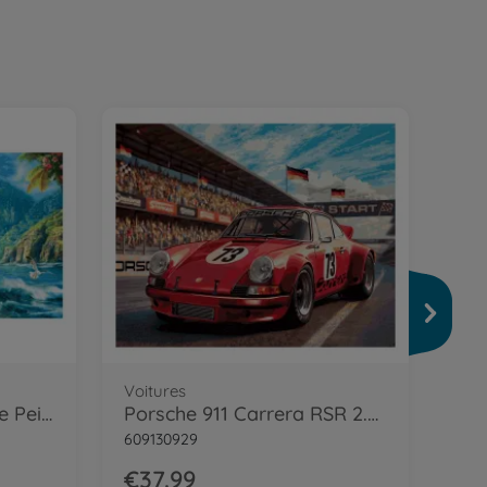
Tri
609
€4
Voitures
Voilier dans le Pacifique Peinture par numéros
Porsche 911 Carrera RSR 2.8 Peinture par numéros
609130929
€37.99