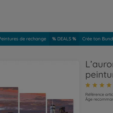
Peintures de rechange
DEALS
Crée ton Bund
L’auro
peintu
Référence arti
Âge recommand