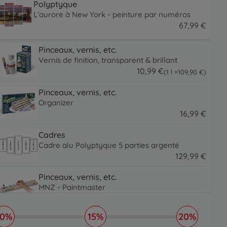
Polyptyque
L’aurore à New York - peinture par numéros
67
,
99
€
67.99 EUR
Pinceaux, vernis, etc.
Vernis de finition, transparent & brillant
10
,
99
€
109.9 EUR
(1 l =
109
,
90
€
)
10.99 EUR
Pinceaux, vernis, etc.
Organizer
16
,
99
€
16.99 EUR
Cadres
Cadre alu Polyptyque 5 parties argenté
129
,
99
€
129.99 EUR
Pinceaux, vernis, etc.
MNZ - Paintmaster
19
,
99
€
19.99 EUR
10%
15%
20%
Pinceaux, vernis, etc.