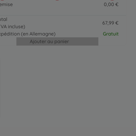
4 pinceaux spéciaux
emise
0
,
00
€
19
,
99
€
0 EUR
19.99 EUR
otal
67
,
99
€
TVA incluse)
67.99 EUR
xpédition
(en Allemagne)
Gratuit
Ajouter au panier