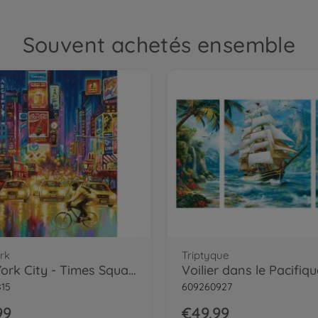
Souvent achetés ensemble
rk
Triptyque
New York City - Times Square la nuit - peinture par numéros
815
609260927
99
€49.99