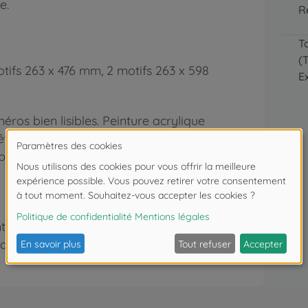
e.
R
T
(
otifs 263 x 476 mm, 2 motifs 263 x 598
E
ros bien lisibles. Peinture acrylique
tes à l’emploi. Pinceau à pointe fine.
s pour un résultat couronné de succès.
s de moins de 3 ans. Risque d'asphyxie
ille.