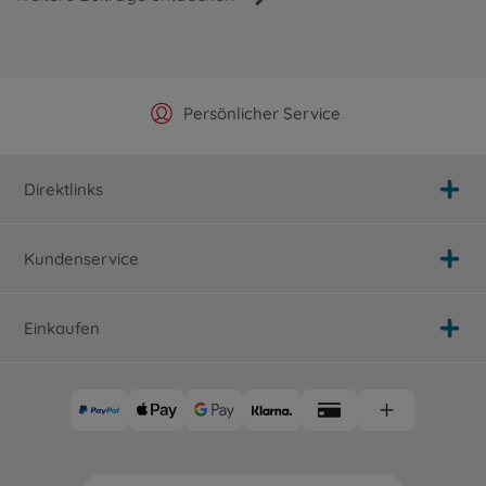
Offizieller Hersteller Shop
Versandkostenfrei ab 25€
Persönlicher Service
Schnelle Lieferung
Direktlinks
Kundenservice
Einkaufen