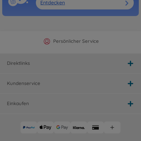
Entdecken
Offizieller Hersteller Shop
Versandkostenfrei ab 25€
Persönlicher Service
Schnelle Lieferung
Direktlinks
Kundenservice
Einkaufen