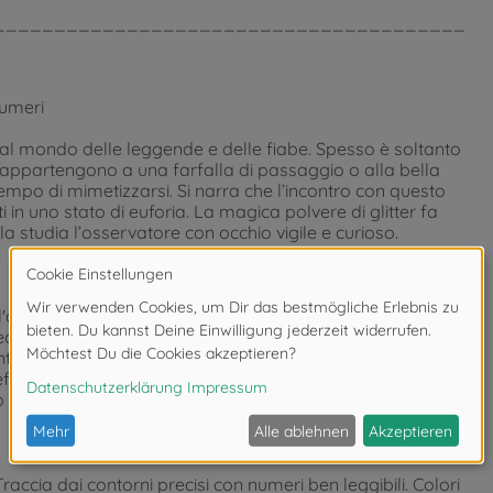
_______________________________________
numeri
al mondo delle leggende e delle fiabe. Spesso è soltanto
 appartengono a una farfalla di passaggio o alla bella
tempo di mimetizzarsi. Si narra che l’incontro con questo
i in uno stato di euforia. La magica polvere di glitter fa
la studia l’osservatore con occhio vigile e curioso.
o, i dipinti in formato orizzontale o verticale di 40 x 50
a personale. Il supporto per la pittura ha una struttura
tanto di molto l'aspetto generale del quadro finito, bensì ne
effetto “olio su tela”. Nota bene: la SCHIPPER dispone di
“Servizio cornici”.
raccia dai contorni precisi con numeri ben leggibili. Colori