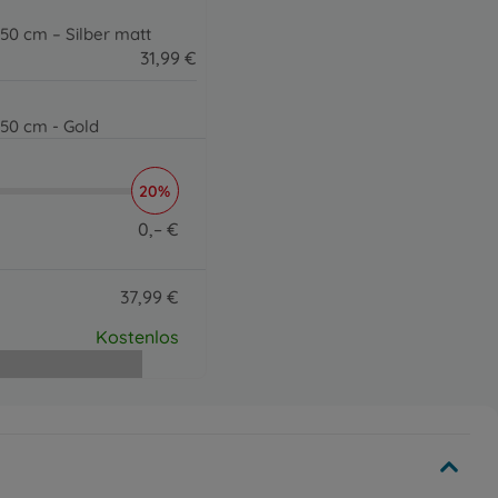
50 cm – Silber matt
31
,
99
€
31.99 EUR
50 cm - Gold
31
,
99
€
31.99 EUR
20%
 Co.
0
,
–
€
16
,
99
€
0 EUR
16.99 EUR
37
,
99
€
37.99 EUR
Kostenlos