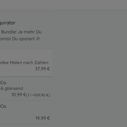
gurator
s Bundle! Je mehr Du
annst Du sparen! 🎉
gsfee Malen nach Zahlen
37
,
99
€
37.99 EUR
 Co.
r & glänzend
10
,
99
€
109.9 EUR
(1 l =
109
,
90
€
)
10.99 EUR
 Co.
19
,
99
€
19.99 EUR