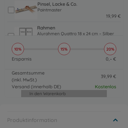
Pinsel, Lacke & Co.
Paintmaster
19
,
99
€
19.99 EUR
Rahmen
Alurahmen Quattro 18 x 24 cm – Silber
matt
64
,
99
€
10%
15%
20%
64.99 EUR
Rahmen
Ersparnis
0
,
–
€
Alurahmen Quattro 18 x 24 cm
0 EUR
64
,
99
€
Gesamtsumme
64.99 EUR
39
,
99
€
(inkl. MwSt.)
Pinsel, Lacke & Co.
39.99 EUR
4 Spezialpinsel
Versand
(innerhalb DE)
Kostenlos
19
,
99
€
In den Warenkorb
19.99 EUR
Produktinformation