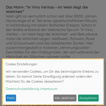
Das Motiv: “In Vino Veritas – Im Wein liegt die
Wahrheit”
Wein gibt es vermutlich schon seit über 8000 Jahren.
Heutzutage ist er Teil eines gesellschaftlichen Rituals
in Verbindung mit einem festlichen Ereignis. Schon in
der Antike entstand der lateinische Spruch “In Vino
Veritas – Im Wein liegt die Wahrheit”, weil Betrunkene
meist die Wahrheit sagen. Weißwein, Rotwein, Rosé
und Schaumwein sind die beliebtesten Sorten. Hier
zusammengestellt in 4 kleinen, stimmungsvollen
Gemälden für den Hobbymaler, der sich während der
Malarbeit ein Gläschen gönnen sollte ....
Das Bildformat und Malvorlage:
“Meisterklasse QUATTRO” ist die neue Bildserie von
SCHIPPER Arts & Crafts. 4 Bilder im Format 18 x 24 cm.
Die Malvorlagen haben eine fühl- und sichtbare
Leinenstruktur. Diese bewirkt nicht nur eine wesentlich
verbesserte Optik des fertigen Gemäldes, sondern
unterstreicht auch den malerischen Charakter der
Bilder und unterstützt den gewünschten “Öl-auf-
Leinwand-Effekt”.
Hinweis: SCHIPPER Arts & Crafts