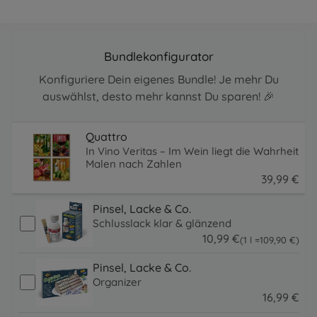
Bundlekonfigurator
Konfiguriere Dein eigenes Bundle! Je mehr Du
auswählst, desto mehr kannst Du sparen! 🎉
Quattro
In Vino Veritas – Im Wein liegt die Wahrheit
Malen nach Zahlen
39
,
99
€
39.99 EUR
Pinsel, Lacke & Co.
Schlusslack klar & glänzend
10
,
99
€
109.9 EUR
(1 l =
109
,
90
€
)
10.99 EUR
Pinsel, Lacke & Co.
Organizer
16
,
99
€
16.99 EUR