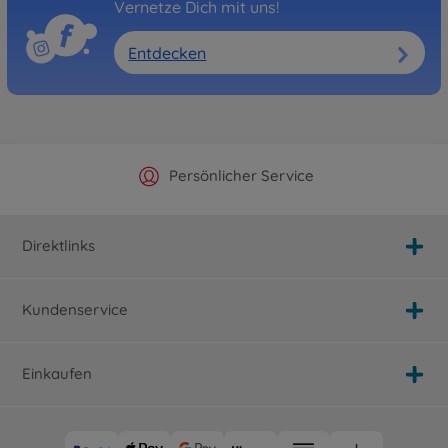
Vernetze Dich mit uns!
Entdecken
Offizieller Hersteller Shop
Versandkostenfrei ab 25€
Persönlicher Service
Schnelle Lieferung
Direktlinks
Kundenservice
Einkaufen