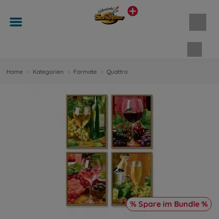
Waren
Home
Kategorien
Formate
Quattro
% Spare im Bundle %