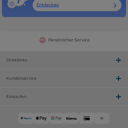
Entdecken
Offizieller Hersteller Shop
Versandkostenfrei ab 25€
Persönlicher Service
Schnelle Lieferung
Direktlinks
Kundenservice
Einkaufen