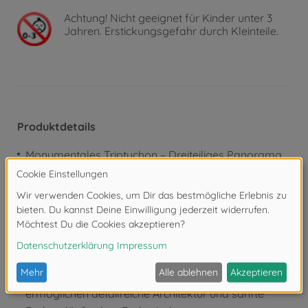
Achtung!
Nicht geeignet für Kinder unter 3
Jahren. Erstickungsgefahr durch Kleinteile.
Produktdetails
Monumentales Triptychon – Dreiteiliges Panorama
der Chinesischen Mauer mit stimmungsvoller
Berglandschaft und warmem Abendhimmel
Großformat 80 x 50 cm – Drei aufeinander
abgestimmte Maltafeln mit Leinstruktur erzeugen
eine eindrucksvolle Tiefenwirkung an der Wand
36 vorgemischte Acrylfarben – Harmonisch
abgestimmte Farbtöne auf Wasserbasis
ermöglichen detailreiche Architektur und sanfte