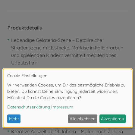
Produktdetails
Lebendige Gelateria-Szene – Detailreiche
Straßenszene mit Eistheke, Markise in Italienfarben
und spielenden Kindern vermittelt mediterranes
Urlaubsflair
Großformatige Maltafel 40 x 50 cm –
Leinwandstruktur sorgt für realistische
Tiefenwirkung und macht das Stadtmotiv zu einem
ausdrucksstarken Wandbild
36 vorgemischte Acrylfarben auf Wasserbasis –
Harmonisch abgestimmte Farbtöne ermöglichen
klare Konturen und intensive Farben ganz ohne
Farbmischen
Kreative Auszeit ab 14 Jahren – Malen nach Zahlen