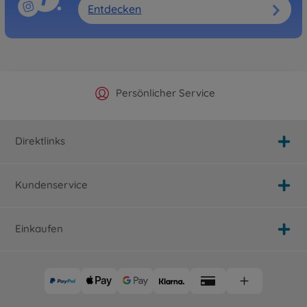
Entdecken
Offizieller Hersteller Shop
Versandkostenfrei ab 25€
Persönlicher Service
Schnelle Lieferung
Direktlinks
Kundenservice
Einkaufen