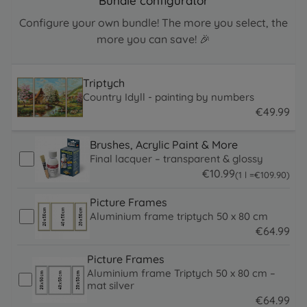
Bundle configurator
Configure your own bundle! The more you select, the
more you can save! 🎉
Triptych
Country Idyll - painting by numbers
€
49
.
99
49.99 EUR
Brushes, Acrylic Paint & More
Final lacquer – transparent & glossy
€
10
.
99
109.9 EUR
(1 l =
€
109
.
90
)
10.99 EUR
Picture Frames
Aluminium frame triptych 50 x 80 cm
€
64
.
99
64.99 EUR
Picture Frames
Aluminium frame Triptych 50 x 80 cm –
mat silver
€
64
.
99