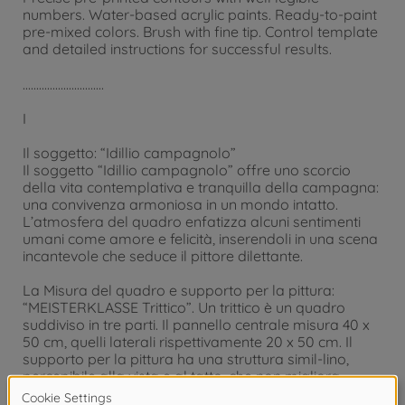
numbers. Water-based acrylic paints. Ready-to-paint
pre-mixed colors. Brush with fine tip. Control template
and detailed instructions for successful results.
..............................
I
Il soggetto: “Idillio campagnolo”
Il soggetto “Idillio campagnolo” offre uno scorcio
della vita contemplativa e tranquilla della campagna:
una convivenza armoniosa in un mondo intatto.
L’atmosfera del quadro enfatizza alcuni sentimenti
umani come amore e felicità, inserendoli in una scena
incantevole che seduce il pittore dilettante.
La Misura del quadro e supporto per la pittura:
“MEISTERKLASSE Trittico”. Un trittico è un quadro
suddiviso in tre parti. Il pannello centrale misura 40 x
50 cm, quelli laterali rispettivamente 20 x 50 cm. Il
supporto per la pittura ha una struttura simil-lino,
percepibile alla vista e al tatto, che non migliora
soltanto di molto l'aspetto generale del quadro finito,