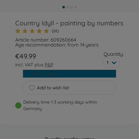
Country Idyll - painting by numbers
(26)
Article number: 609260664
Age recommendation: from 14 years
Quantity:
€49.99
1
incl. VAT plus
P&P
Add to cart
Add to wish list
Delivery time 1-3 working days within
Germany