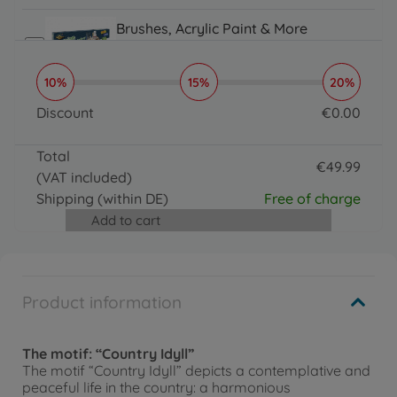
64.99 EUR
Brushes, Acrylic Paint & More
Organizer
€
16
.
99
10%
15%
20%
16.99 EUR
Brushes, Acrylic Paint & More
Discount
€
0
.
00
Paintmaster
0 EUR
€
19
.
99
Total
19.99 EUR
€
49
.
99
(VAT included)
49.99 EUR
Shipping
(within DE)
Free of charge
Add to cart
Product information
The motif:
“Country Idyll”
The motif “Country Idyll” depicts a contemplative and
peaceful life in the country: a harmonious