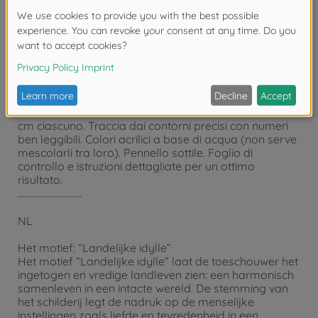
bensì ne sottolinea anche il carattere pittorico
suggerendo il desiderato effetto “olio su tela”. Nota
bene: la SCHIPPER Arts & Crafts dispone di cornici in
alluminio adatte a questo formato. Vedi menu al
punto “Servizio cornici”.
La confezione contiene:
3 pannelli in cartone robusto con struttura simil-lino.
Pannello centrale 40 x 50 cm. Pannelli laterali 20 x 50
cm ciascuno. Traccia dai contorni precisi con numeri
ben leggibili. Colori acrilici a base di acqua (non serve
mescolarli tra loro). Pennello sottile. Foglio di
controllo e istruzioni dettagliate per un ottimo
risultato.
..............................
NL
Het motief: “Landelijke idylle”
Het motief “Landelijke idylle” laat de toeschouwer het
ingetogen en vredige landleven zien: een harmonisch
samenleven in een intacte wereld. De stemming van
het schilderij legt de nadruk op de menselijke
instellingen zoals liefde en tevredenheid in een