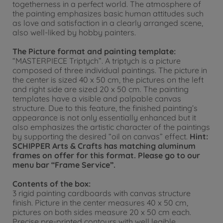
togetherness in a perfect world. The atmosphere of
the painting emphasizes basic human attitudes such
as love and satisfaction in a clearly arranged scene,
also well-liked by hobby painters.
The Picture format and painting template:
“MASTERPIECE Triptych”. A triptych is a picture
composed of three individual paintings. The picture in
the center is sized 40 x 50 cm, the pictures on the left
and right side are sized 20 x 50 cm. The painting
templates have a visible and palpable canvas
structure. Due to this feature, the finished painting’s
appearance is not only essentially enhanced but it
also emphasizes the artistic character of the paintings
by supporting the desired “oil on canvas” effect.
Hint:
SCHIPPER Arts & Crafts has matching aluminum
frames on offer for this format. Please go to our
menu bar “Frame Service”.
Contents of the box:
3 rigid painting cardboards with canvas structure
finish. Picture in the center measures 40 x 50 cm,
pictures on both sides measure 20 x 50 cm each.
Precise pre-printed contours with well legible