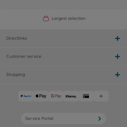
Official Manufacturer Shop
Largest selection
Personal service
Fast delivery
Directlinks
Customer service
Shopping
Service Portal