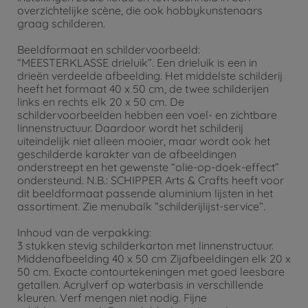
overzichtelijke scène, die ook hobbykunstenaars
graag schilderen.
Beeldformaat en schildervoorbeeld:
“MEESTERKLASSE drieluik”. Een drieluik is een in
drieën verdeelde afbeelding. Het middelste schilderij
heeft het formaat 40 x 50 cm, de twee schilderijen
links en rechts elk 20 x 50 cm. De
schildervoorbeelden hebben een voel- en zichtbare
linnenstructuur. Daardoor wordt het schilderij
uiteindelijk niet alleen mooier, maar wordt ook het
geschilderde karakter van de afbeeldingen
onderstreept en het gewenste “olie-op-doek-effect”
ondersteund. N.B.: SCHIPPER Arts & Crafts heeft voor
dit beeldformaat passende aluminium lijsten in het
assortiment. Zie menubalk “schilderijlijst-service”.
Inhoud van de verpakking:
3 stukken stevig schilderkarton met linnenstructuur.
Middenafbeelding 40 x 50 cm Zijafbeeldingen elk 20 x
50 cm. Exacte contourtekeningen met goed leesbare
getallen. Acrylverf op waterbasis in verschillende
kleuren. Verf mengen niet nodig. Fijne