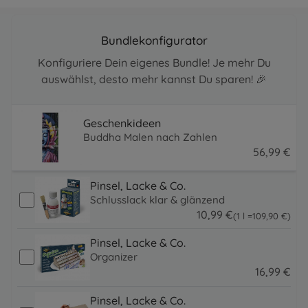
Bundlekonfigurator
Konfiguriere Dein eigenes Bundle! Je mehr Du
auswählst, desto mehr kannst Du sparen! 🎉
Geschenkideen
Buddha Malen nach Zahlen
56
,
99
€
56.99 EUR
Pinsel, Lacke & Co.
Schlusslack klar & glänzend
10
,
99
€
109.9 EUR
(1 l =
109
,
90
€
)
10.99 EUR
Pinsel, Lacke & Co.
Organizer
16
,
99
€
16.99 EUR
Pinsel, Lacke & Co.