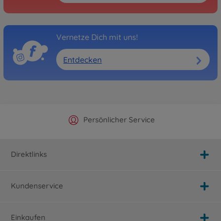
Vernetze Dich mit uns!
Entdecken
Offizieller Hersteller Shop
Versandkostenfrei ab 25€
Persönlicher Service
Schnelle Lieferung
Direktlinks
Kundenservice
Einkaufen