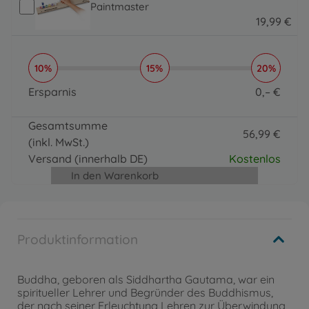
Paintmaster
19
,
99
€
19.99 EUR
10%
15%
20%
Ersparnis
0
,
–
€
0 EUR
Gesamtsumme
56
,
99
€
(inkl. MwSt.)
56.99 EUR
Versand
(innerhalb DE)
Kostenlos
In den Warenkorb
Produktinformation
Buddha, geboren als Siddhartha Gautama, war ein
spiritueller Lehrer und Begründer des Buddhismus,
der nach seiner Erleuchtung Lehren zur Überwindung