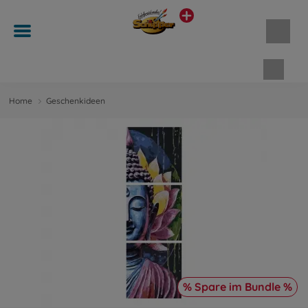
Waren
Home
Geschenkideen
% Spare im Bundle %