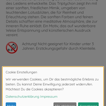
des Leidens entwickelte. Das Triptychon zeigt ihn mit
einer sanften, friedlichen Mimik, umgeben von
leuchtenden Lotusblüten, die für Reinheit und
Erleuchtung stehen. Die sanften Farben und feinen
Details schaffen eine meditative Atmosphäre, die zur
inneren Ruhe einlädt. Ein Motiv, das auf wunderbare
Weise Entspannung und künstlerischen Ausdruck
vereint.
Achtung!
Nicht geeignet für Kinder unter 3
Jahren. Erstickungsgefahr durch Kleinteile.
Produktdetails
Besonderheiten: Fühl- und sichtbare Leinenstruktur,
die den „Öl-auf-Leinwand-Effekt" unterstützt und die
Optik des fertigen Gemäldes verfeinert.