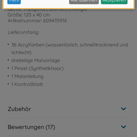
Altersempfehlung: ab 14 Jahren
Genre: Triptychon, Blumen, Lifestyle
Größe: 120 x 40 cm
Artikelnummer: 609470916
Lieferumfang:
36 Acrylfarben (wasserlöslich, schnelltrocknend und
lichtecht)
dreiteilige Malvorlage
1 Pinsel (Synthetikhaar)
1 Malanleitung
1 Kontrollblatt
Zubehör
Bewertungen (17)