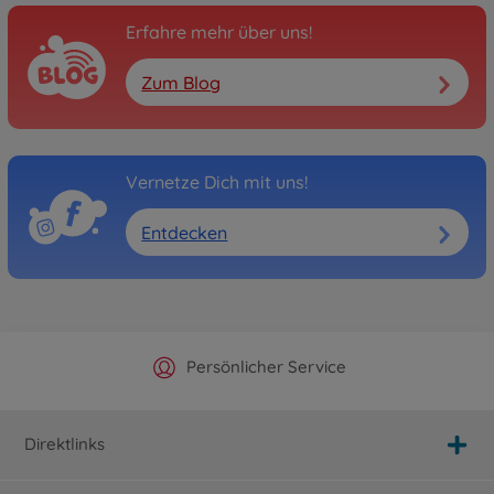
Erfahre mehr über uns!
Zum Blog
Vernetze Dich mit uns!
Entdecken
Offizieller Hersteller Shop
Versandkostenfrei ab 25€
Persönlicher Service
Schnelle Lieferung
Direktlinks