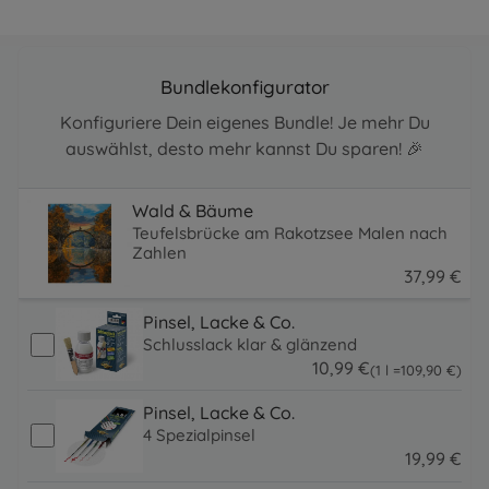
Bundlekonfigurator
Konfiguriere Dein eigenes Bundle! Je mehr Du
auswählst, desto mehr kannst Du sparen! 🎉
Wald & Bäume
Teufelsbrücke am Rakotzsee Malen nach
Zahlen
37
,
99
€
37.99 EUR
Pinsel, Lacke & Co.
Schlusslack klar & glänzend
10
,
99
€
109.9 EUR
(1 l =
109
,
90
€
)
10.99 EUR
Pinsel, Lacke & Co.
4 Spezialpinsel
19
,
99
€
19.99 EUR