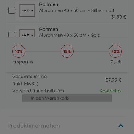
Rahmen
Alurahmen 40 x 50 cm – Silber matt
31
,
99
€
31.99 EUR
Rahmen
Alurahmen 40 x 50 cm - Gold
31
,
99
€
31.99 EUR
10%
15%
20%
Pinsel, Lacke & Co.
Organizer
Ersparnis
0
,
–
€
16
,
99
€
0 EUR
16.99 EUR
Gesamtsumme
Pinsel, Lacke & Co.
37
,
99
€
(inkl. MwSt.)
Paintmaster
37.99 EUR
Versand
(innerhalb DE)
Kostenlos
19
,
99
€
In den Warenkorb
19.99 EUR
Produktinformation