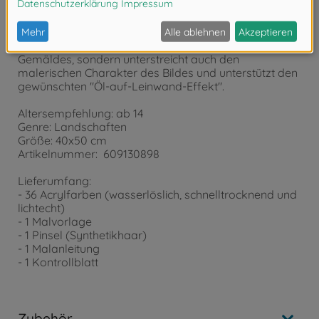
Besonderheiten:
Fühl- und sichtbare Leinenstruktur. Sie bewirkt nicht
nur eine wesentlich verbesserte Optik des fertigen
Gemäldes, sondern unterstreicht auch den
malerischen Charakter des Bildes und unterstützt den
gewünschten "Öl-auf-Leinwand-Effekt".
Altersempfehlung: ab 14
Genre: Landschaften
Größe: 40x50 cm
Artikelnummer: 609130898
Lieferumfang:
- 36 Acrylfarben (wasserlöslich, schnelltrocknend und
lichtecht)
- 1 Malvorlage
- 1 Pinsel (Synthetikhaar)
- 1 Malanleitung
- 1 Kontrollblatt
Zubehör