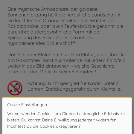
Eine mystische Atmosphäre: der goldene
Sonnenuntergang hüllt die herbstliche Landschaft in
ein leuchtendes Orange. Inmitten des Waldes die
Rakotzbrücke, oder auch Teufelsbrücke genannt, die
durch ihre außergewöhnliche Form mit der
Spiegelung des Rakotzsees ein nahezu
hypnotisierendes Bild erschafft.
Das Schipper Malen nach Zahlen Motiv „Teufelsbrücke
am Rakotzsee" lässt Ausmalende mit jedem Farbfeld
weiter in das Bild eintauchen – welche Geschichte
offenbart das Motiv dir beim Ausmalen?
Achtung!
Nicht geeignet für Kinder unter 3
Jahren. Erstickungsgefahr durch Kleinteile.
Produktdetails