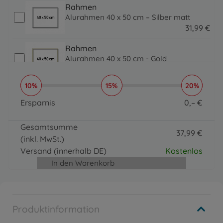
Rahmen
Alurahmen 40 x 50 cm – Silber matt
31
,
99
€
31.99 EUR
Rahmen
Alurahmen 40 x 50 cm - Gold
31
,
99
€
31.99 EUR
10%
15%
20%
Pinsel, Lacke & Co.
Organizer
Ersparnis
0
,
–
€
16
,
99
€
0 EUR
16.99 EUR
Gesamtsumme
37
,
99
€
(inkl. MwSt.)
37.99 EUR
Versand
(innerhalb DE)
Kostenlos
In den Warenkorb
Produktinformation