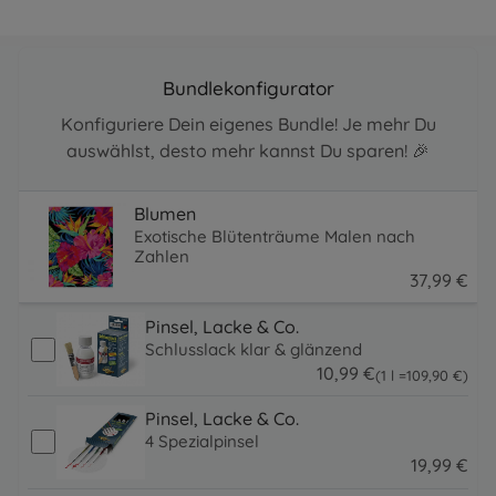
Bundlekonfigurator
Konfiguriere Dein eigenes Bundle! Je mehr Du
auswählst, desto mehr kannst Du sparen! 🎉
Blumen
Exotische Blütenträume Malen nach
Zahlen
37
,
99
€
37.99 EUR
Pinsel, Lacke & Co.
Schlusslack klar & glänzend
10
,
99
€
109.9 EUR
(1 l =
109
,
90
€
)
10.99 EUR
Pinsel, Lacke & Co.
4 Spezialpinsel
19
,
99
€
19.99 EUR