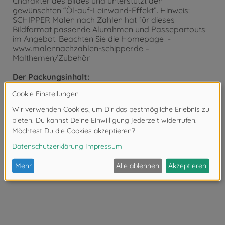
Charakter des Bildes und unterstützt den
gewünschten “Öl-auf-Leinwand-Effekt”. Hinweis:
SCHIPPER Malen nach Zahlen hat für dieses
Bildformat passende Alurahmen und Passepartouts
im Angebot. Beachten Sie die Homepage -
www.malennachzahlen-schipper.de –
Malthemen/Zubehör
Der Packungsinhalt:
Stabiler Malkarton mit Leinenstruktur 40 x 50 cm.
Exakte Konturenzeichnungen mit gut lesbaren Zahlen.
Acrylfarben auf Wasserbasis. Kein Farbmischen
erforderlich. Feiner Malpinsel. Kontrollblatt und
ausführliche Anleitung für erfolgreiches Malen.
Achtung!
Nicht geeignet für Kinder unter 3
Jahren. Erstickungsgefahr durch Kleinteile.