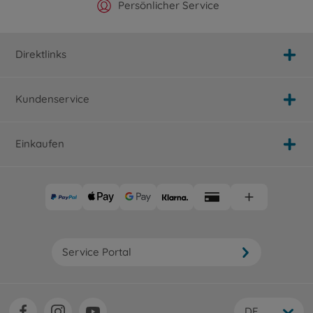
Offizieller Hersteller Shop
Versandkostenfrei ab 25€
Persönlicher Service
Schnelle Lieferung
Direktlinks
Kundenservice
Einkaufen
Service Portal
DE